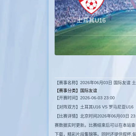
土耳其U16
【赛事名称】2026年06月03日 国际友谊 
【赛事分类】
国际友谊
【开赛时间】2026-06-03 23:00
【对阵双方】土耳其U16 VS 罗马尼亚U16
【比赛详情】北京时间2026年06月03日 
赛数据实时更新。比赛结束后可以在本站查
下载，精彩片段集锦等。同时还提供叙杯,匈乙