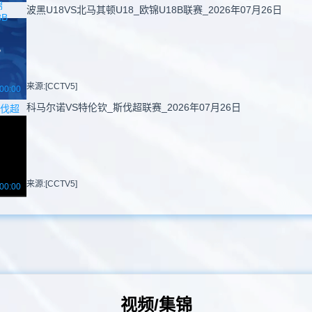
锦
波黑U18VS北马其顿U18_欧锦U18B联赛_2026年07月26日
8B
来源:[CCTV5]
00:00
科马尔诺VS特伦钦_斯伐超联赛_2026年07月26日
伐超
来源:[CCTV5]
00:00
视频/集锦