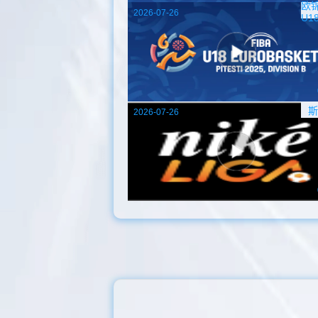
欧
2026-07-26
U1
斯
2026-07-26