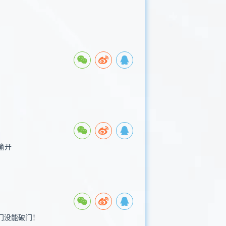
！
偷开
门没能破门！