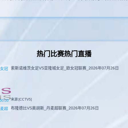
热门比赛热门直播
索斯诺维茨女足VS亚隆城女足_欧女冠联赛_2026年07月26日
女冠
来源:[CCTV5]
00:00
布隆德比VS奥胡斯_丹麦超联赛_2026年07月26日
麦超