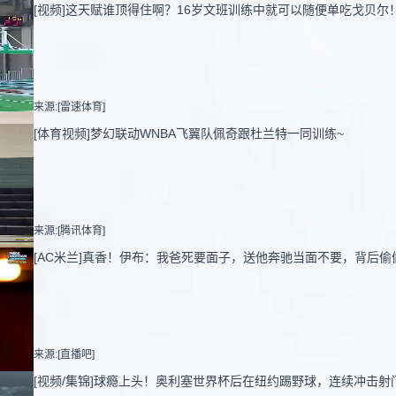
[视频]这天赋谁顶得住啊？16岁文班训练中就可以随便单吃戈贝尔
来源:[雷速体育]
[体育视频]梦幻联动WNBA飞翼队佩奇跟杜兰特一同训练~
来源:[腾讯体育]
[AC米兰]真香！伊布：我爸死要面子，送他奔驰当面不要，背后偷
来源:[直播吧]
[视频/集锦]球瘾上头！奥利塞世界杯后在纽约踢野球，连续冲击射