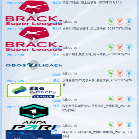
瑞士超
草蜢VS洛桑_瑞士超联赛_2026年07月26日
2026-07-26
来源:[CCTV5]
00:00
瑞士超
巴塞尔VS塞尔维特_瑞士超联赛_2026年07月26日
2026-07-26
来源:[CCTV5]
00:00
挪甲
利恩VS斯托姆加斯特_挪甲联赛_2026年07月26日
2026-07-26
来源:[CCTV5]
00:00
爱超
沃特福德联VS戈尔韦联_爱超联赛_2026年07月26
2026-07-26
日
来源:[CCTV5]
00:00
俄甲
科斯特罗马斯巴达VS伊凡诺沃_俄甲联赛_2026年
2026-07-26
07月26日
来源:[CCTV5]
00:00
欧锦
捷克U18VS冰岛U18_欧锦U18B联赛_2026年07月
2026-07-26
U18B
26日