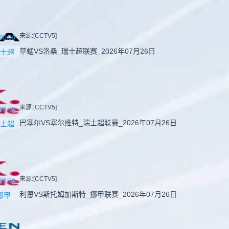
来源:[CCTV5]
00:00
草蜢VS洛桑_瑞士超联赛_2026年07月26日
士超
来源:[CCTV5]
00:00
巴塞尔VS塞尔维特_瑞士超联赛_2026年07月26日
士超
来源:[CCTV5]
00:00
利恩VS斯托姆加斯特_挪甲联赛_2026年07月26日
挪甲