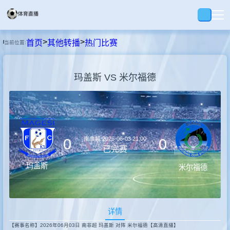
>
>
首页
其他转播
热门比赛
当前位置:
首页
玛盖斯 VS 米尔福德
足球
篮球
南非超
2026-06-03 21:00
0
0
录像
已完赛
玛盖斯
米尔福德
集锦
详情
速报
【赛事名称】2026年06月03日 南非超 玛盖斯 对阵 米尔福德【高清直播】