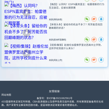
【梅西】认同吗？ESPN嘉宾直言：帕雷德斯的行为
无法容忍，应被长期禁赛
来源:[咪咕体育]
【体育头条】留给你的机会不多了？阿芳能否找回
巅峰期的状态？
来源:[欧洲杯直播吧]
【视频/集锦】赵维伦加盟佛罗里达西南州立学院，
这所学校到底什么来头？
来源:[网友上传]
友情链接:
网站地图
备案号：
京ICP备2021062561号
433直播带来足球实时转播、CBA高清播放以及德甲免费无插件观看，所有赛事配备备用优化线
路。用户享受专业解说和回放功能，是篮球欧洲足球爱好者的便捷站点。