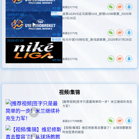
来源:[CCTV5]
00:00
欧锦
波黑U18VS北马其顿U18_欧锦U18B联赛_2026年
2026-07-26
U18B
07月26日
来源:[CCTV5]
00:00
斯伐超
科马尔诺VS特伦钦_斯伐超联赛_2026年07月26日
2026-07-26
来源:[CCTV5]
00:00
视频/集锦
[推荐视频]签字只是最简单的一步！米兰继续补充生
力军！
来源:[CCTV5体育]
【视频/集锦】维尼修斯真去整容了！从球场憨憨到
时尚型男的蜕变