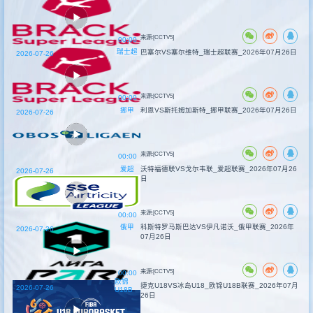
来源:[CCTV5]
00:00
瑞士超
巴塞尔VS塞尔维特_瑞士超联赛_2026年07月26日
2026-07-26
来源:[CCTV5]
00:00
挪甲
利恩VS斯托姆加斯特_挪甲联赛_2026年07月26日
2026-07-26
来源:[CCTV5]
00:00
爱超
沃特福德联VS戈尔韦联_爱超联赛_2026年07月26
2026-07-26
日
来源:[CCTV5]
00:00
俄甲
科斯特罗马斯巴达VS伊凡诺沃_俄甲联赛_2026年
2026-07-26
07月26日
来源:[CCTV5]
00:00
欧锦
捷克U18VS冰岛U18_欧锦U18B联赛_2026年07月
2026-07-26
U18B
26日