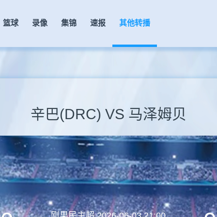
篮球
录像
集锦
速报
其他转播
辛巴(DRC) VS 马泽姆贝
刚果民主超
2026-06-03 21:00