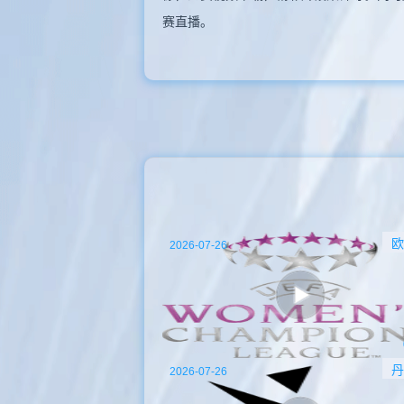
赛直播。
欧
2026-07-26
丹
2026-07-26