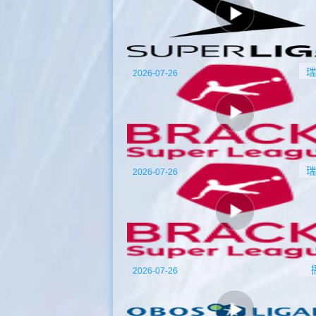
瑞
2026-07-26
瑞
2026-07-26
2026-07-26