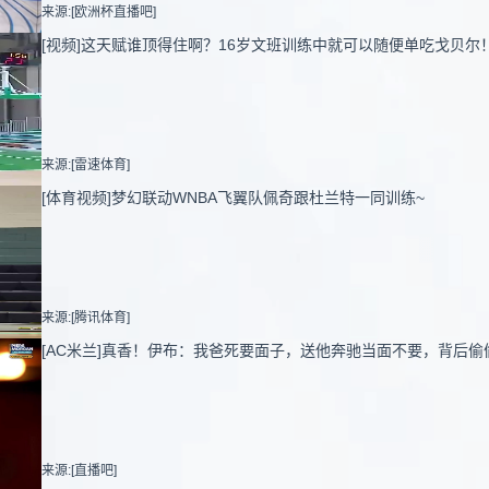
来源:[欧洲杯直播吧]
[视频]这天赋谁顶得住啊？16岁文班训练中就可以随便单吃戈贝尔
来源:[雷速体育]
[体育视频]梦幻联动WNBA飞翼队佩奇跟杜兰特一同训练~
来源:[腾讯体育]
[AC米兰]真香！伊布：我爸死要面子，送他奔驰当面不要，背后偷
来源:[直播吧]