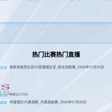
热门比赛热门直播
索斯诺维茨女足VS亚隆城女足_欧女冠联赛_2026年07月26日
女冠
来源:[CCTV5]
00:00
布隆德比VS奥胡斯_丹麦超联赛_2026年07月26日
麦超