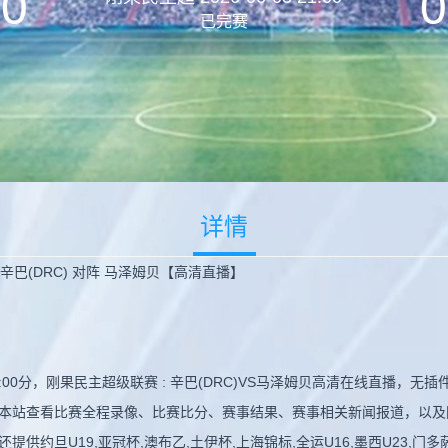
0
0
已完赛
详情
 辛巴(DRC) 对阵 马泽姆贝【高清直播】
21:00分，刚果民主超级联赛 : 辛巴(DRC)VS马泽姆贝高清在线直播
本站查看比赛全程录像、比赛比分、赛事结果、赛事相关新闻报道，以及
约旦U19,亚冠杯,澳布乙,土伊杯,上海锦标,全运U16,墨西U23,门多