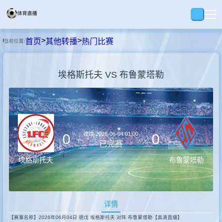
>
>
首页
其他转播
热门比赛
当前位置:
首页
埃格斯托夫 VS 布鲁蒙塔勒
足球
篮球
德戊
2026-06-04 01:00
0
0
录像
已完赛
埃格斯托夫
布鲁蒙塔勒
集锦
详情
速报
【赛事名称】2026年06月04日 德戊 埃格斯托夫 对阵 布鲁蒙塔勒【高清直播】