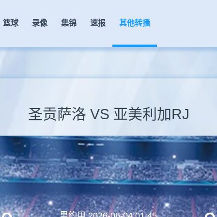
篮球
录像
集锦
速报
其他转播
圣贡萨洛 VS 亚美利加RJ
里约甲
2026-06-04 01:45