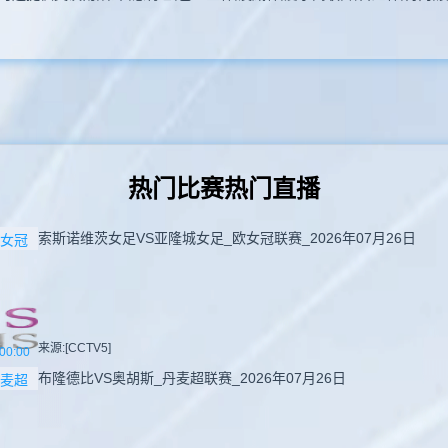
热门比赛热门直播
索斯诺维茨女足VS亚隆城女足_欧女冠联赛_2026年07月26日
女冠
来源:[CCTV5]
00:00
布隆德比VS奥胡斯_丹麦超联赛_2026年07月26日
麦超