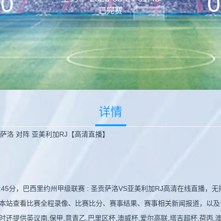
0
0
已完赛
详情
贡萨洛 对阵 亚美利加RJ【高清直播】
 01:45分，巴西里约州甲级联赛 : 圣贡萨洛VS亚美利加RJ高清在线直
本站查看比赛全程录像、比赛比分、赛事结果、赛事相关新闻报道，以及
提供英议南,保甲,意青乙,巴里区杯,澳威杯,爱尔高联,塔吉超杯,荷丙,