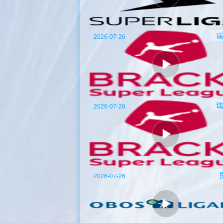
瑞
2026-07-26
瑞
2026-07-26
2026-07-26