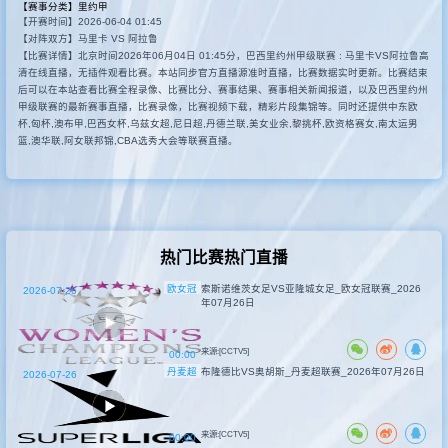
【赛事分类】
里约甲
【开赛时间】2026-06-04 01:45
其他转播
【对阵双方】马里卡 VS 阿拉鲁
【比赛详情】北京时间2026年06月04日 01:45分，巴西里约州甲级联赛 : 马里卡VS阿拉鲁高
清在线直播，无插件观看比赛。本站同步官方直播源准时直播，比赛数据实时更新。比赛结束
后可以在本站查看比赛全程录像、比赛比分、赛事结果、赛事相关新闻报道，以及巴西里约州
甲级联赛的最新赛事直播，比赛录像，比赛视频下载，精彩片段集锦等。同时还提供中东欧
杯,匈杯,澳布甲,巴西女杯,乌兹女超,尼日超,丹德兰联,美女业余,黎挑杯,欧资格赛女,南太运男
篮,澳华联,阿女联邦锦,CBA选秀大会等联赛直播。
热门比赛热门直播
欧女冠
索斯诺维茨女足VS亚隆城女足_欧女冠联赛_2026
2026-07-26
年07月26日
来源:[CCTV5]
00:00
丹麦超
布隆德比VS奥胡斯_丹麦超联赛_2026年07月26日
2026-07-26
来源:[CCTV5]
00:00