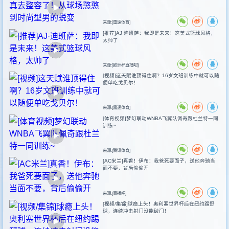
来源:[雷速体育]
[推荐]AJ·迪班萨：我即是未来！这美式篮球风格，
太帅了
来源:[欧洲杯直播吧]
[视频]这天赋谁顶得住啊？16岁文班训练中就可以随
便单吃戈贝尔！
来源:[雷速体育]
[体育视频]梦幻联动WNBA飞翼队佩奇跟杜兰特一同
训练~
来源:[腾讯体育]
[AC米兰]真香！伊布：我爸死要面子，送他奔驰当
面不要，背后偷偷开
来源:[直播吧]
[视频/集锦]球瘾上头！奥利塞世界杯后在纽约踢野
球，连续冲击射门没能破门！