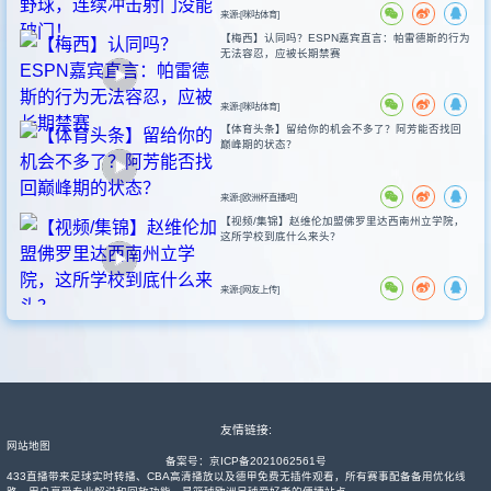
来源:[咪咕体育]
【梅西】认同吗？ESPN嘉宾直言：帕雷德斯的行为
无法容忍，应被长期禁赛
来源:[咪咕体育]
【体育头条】留给你的机会不多了？阿芳能否找回
巅峰期的状态？
来源:[欧洲杯直播吧]
【视频/集锦】赵维伦加盟佛罗里达西南州立学院，
这所学校到底什么来头？
来源:[网友上传]
友情链接:
网站地图
备案号：
京ICP备2021062561号
433直播带来足球实时转播、CBA高清播放以及德甲免费无插件观看，所有赛事配备备用优化线