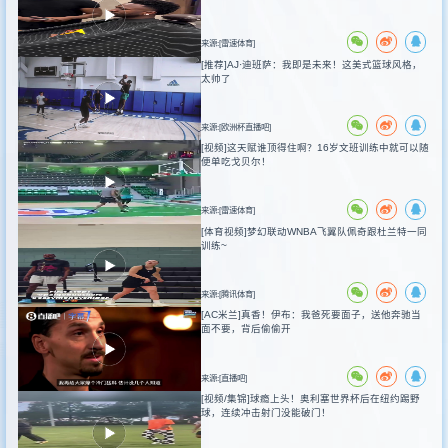
来源:[雷速体育]
[推荐]AJ·迪班萨：我即是未来！这美式篮球风格，
太帅了
来源:[欧洲杯直播吧]
[视频]这天赋谁顶得住啊？16岁文班训练中就可以随
便单吃戈贝尔！
来源:[雷速体育]
[体育视频]梦幻联动WNBA飞翼队佩奇跟杜兰特一同
训练~
来源:[腾讯体育]
[AC米兰]真香！伊布：我爸死要面子，送他奔驰当
面不要，背后偷偷开
来源:[直播吧]
[视频/集锦]球瘾上头！奥利塞世界杯后在纽约踢野
球，连续冲击射门没能破门！