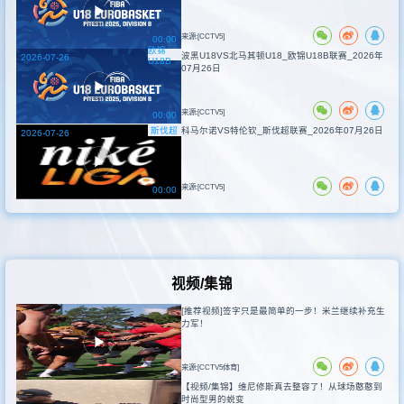
来源:[CCTV5]
00:00
欧锦
波黑U18VS北马其顿U18_欧锦U18B联赛_2026年
2026-07-26
U18B
07月26日
来源:[CCTV5]
00:00
斯伐超
科马尔诺VS特伦钦_斯伐超联赛_2026年07月26日
2026-07-26
来源:[CCTV5]
00:00
视频/集锦
[推荐视频]签字只是最简单的一步！米兰继续补充生
力军！
来源:[CCTV5体育]
【视频/集锦】维尼修斯真去整容了！从球场憨憨到
时尚型男的蜕变