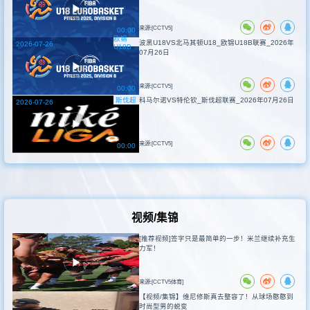
来源:[CCTV5]
00:00
欧锦
波黑U18VS北马其顿U18_欧锦U18B联赛_2026年
2026-07-26
U18B
07月26日
来源:[CCTV5]
00:00
斯伐超
科马尔诺VS特伦钦_斯伐超联赛_2026年07月26日
2026-07-26
来源:[CCTV5]
00:00
视频/集锦
[推荐视频]签字只是最简单的一步！米兰继续补充生
力军！
来源:[CCTV5体育]
【视频/集锦】维尼修斯真去整容了！从球场憨憨到
时尚型男的蜕变