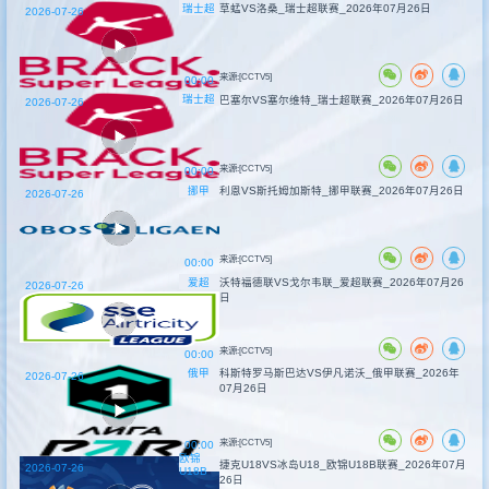
瑞士超
草蜢VS洛桑_瑞士超联赛_2026年07月26日
2026-07-26
来源:[CCTV5]
00:00
瑞士超
巴塞尔VS塞尔维特_瑞士超联赛_2026年07月26日
2026-07-26
来源:[CCTV5]
00:00
挪甲
利恩VS斯托姆加斯特_挪甲联赛_2026年07月26日
2026-07-26
来源:[CCTV5]
00:00
爱超
沃特福德联VS戈尔韦联_爱超联赛_2026年07月26
2026-07-26
日
来源:[CCTV5]
00:00
俄甲
科斯特罗马斯巴达VS伊凡诺沃_俄甲联赛_2026年
2026-07-26
07月26日
来源:[CCTV5]
00:00
欧锦
捷克U18VS冰岛U18_欧锦U18B联赛_2026年07月
2026-07-26
U18B
26日