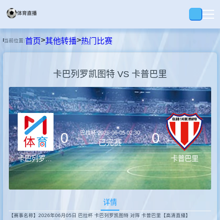
>
>
首页
其他转播
热门比赛
当前位置:
首页
卡巴列罗凯图特 VS 卡普巴里
足球
篮球
巴拉杯
2026-06-05 02:30
0
0
录像
已完赛
卡普巴里
卡巴列罗凯图特
集锦
详情
速报
【赛事名称】2026年06月05日 巴拉杯 卡巴列罗凯图特 对阵 卡普巴里【高清直播】