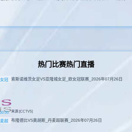
热门比赛热门直播
索斯诺维茨女足VS亚隆城女足_欧女冠联赛_2026年07月26日
女冠
来源:[CCTV5]
00:00
布隆德比VS奥胡斯_丹麦超联赛_2026年07月26日
麦超