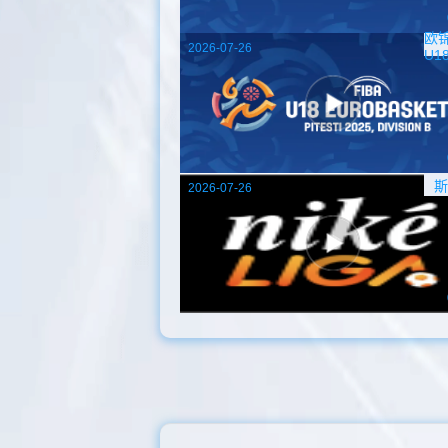
欧
2026-07-26
U1
斯
2026-07-26