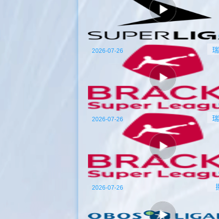
瑞
2026-07-26
瑞
2026-07-26
2026-07-26