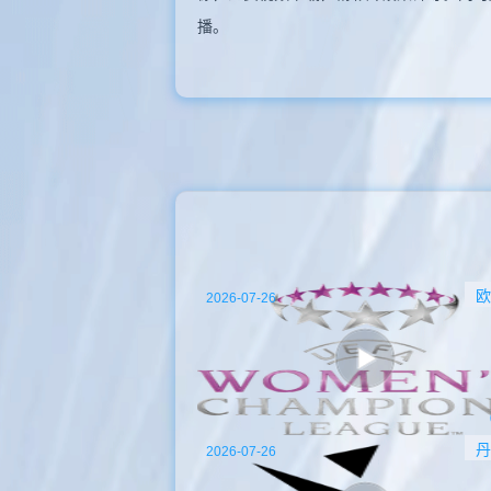
播。
欧
2026-07-26
丹
2026-07-26