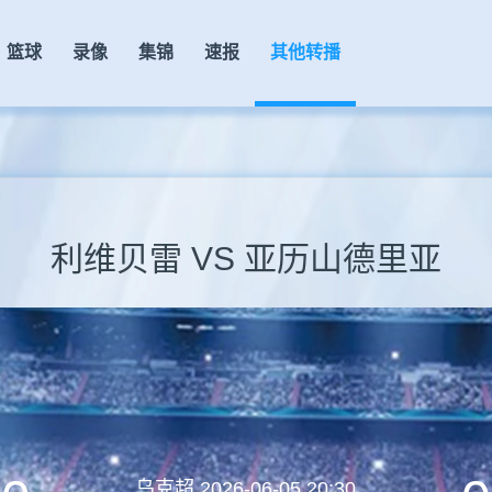
篮球
录像
集锦
速报
其他转播
利维贝雷 VS 亚历山德里亚
乌克超
2026-06-05 20:30