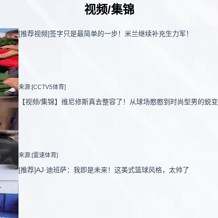
视频/集锦
[推荐视频]签字只是最简单的一步！米兰继续补充生力军！
来源:[CCTV5体育]
【视频/集锦】维尼修斯真去整容了！从球场憨憨到时尚型男的蜕变
来源:[雷速体育]
[推荐]AJ·迪班萨：我即是未来！这美式篮球风格，太帅了