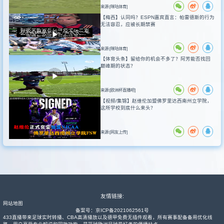
来源:[咪咕体育]
【梅西】认同吗？ESPN嘉宾直言：帕雷德斯的行为
无法容忍，应被长期禁赛
来源:[咪咕体育]
【体育头条】留给你的机会不多了？阿芳能否找回
巅峰期的状态？
来源:[欧洲杯直播吧]
【视频/集锦】赵维伦加盟佛罗里达西南州立学院，
这所学校到底什么来头？
来源:[网友上传]
友情链接:
网站地图
备案号：
京ICP备2021062561号
433直播带来足球实时转播、CBA高清播放以及德甲免费无插件观看，所有赛事配备备用优化线