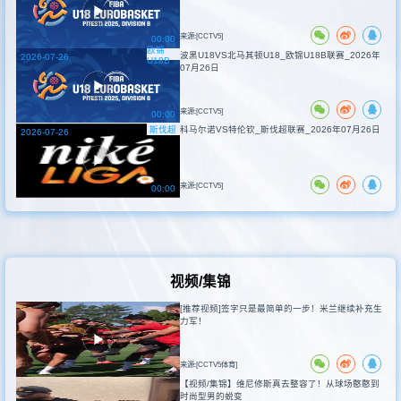
来源:[CCTV5]
00:00
欧锦
波黑U18VS北马其顿U18_欧锦U18B联赛_2026年
2026-07-26
U18B
07月26日
来源:[CCTV5]
00:00
斯伐超
科马尔诺VS特伦钦_斯伐超联赛_2026年07月26日
2026-07-26
来源:[CCTV5]
00:00
视频/集锦
[推荐视频]签字只是最简单的一步！米兰继续补充生
力军！
来源:[CCTV5体育]
【视频/集锦】维尼修斯真去整容了！从球场憨憨到
时尚型男的蜕变