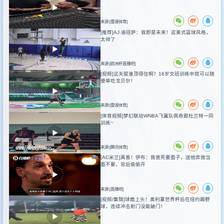
来源:[雷速体育]
[推荐]AJ·迪班萨：我即是未来！这美式篮球风格，
太帅了
来源:[欧洲杯直播吧]
[视频]这天赋谁顶得住啊？16岁文班训练中就可以随
便单吃戈贝尔！
来源:[雷速体育]
[体育视频]梦幻联动WNBA飞翼队佩奇跟杜兰特一同
训练~
来源:[腾讯体育]
[AC米兰]真香！伊布：我爸死要面子，送他奔驰当
面不要，背后偷偷开
来源:[直播吧]
[视频/集锦]球瘾上头！奥利塞世界杯后在纽约踢野
球，连续冲击射门没能破门！