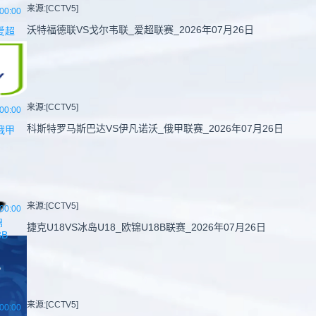
来源:[CCTV5]
00:00
沃特福德联VS戈尔韦联_爱超联赛_2026年07月26日
爱超
来源:[CCTV5]
00:00
科斯特罗马斯巴达VS伊凡诺沃_俄甲联赛_2026年07月26日
俄甲
来源:[CCTV5]
00:00
锦
捷克U18VS冰岛U18_欧锦U18B联赛_2026年07月26日
8B
来源:[CCTV5]
00:00