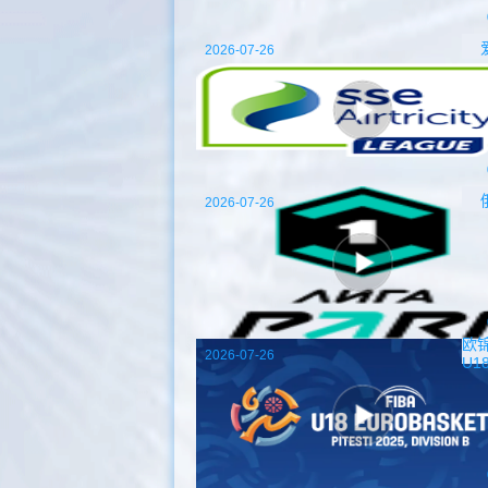
2026-07-26
2026-07-26
欧
2026-07-26
U1