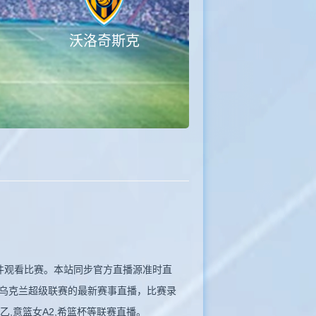
沃洛奇斯克
无插件观看比赛。本站同步官方直播源准时直
乌克兰超级联赛的最新赛事直播，比赛录
乙,意篮女A2,希篮杯等联赛直播。