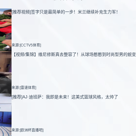
[推荐视频]签字只是最简单的一步！米兰继续补充生力军！
来源:[CCTV5体育]
【视频/集锦】维尼修斯真去整容了！从球场憨憨到时尚型男的蜕变
来源:[雷速体育]
[推荐]AJ·迪班萨：我即是未来！这美式篮球风格，太帅了
来源:[欧洲杯直播吧]