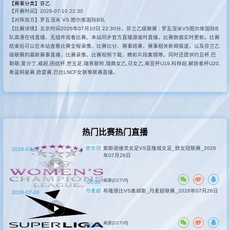
【赛事分类】
芬乙
【开赛时间】2026-07-10 22:30
其他转播
【对阵双方】罗瓦涅米 VS 图尔库国际B队
【比赛详情】北京时间2026年07月10日 22:30分，芬兰乙级联赛 : 罗瓦涅米VS图尔库国际B
队高清在线直播，无插件观看比赛。本站同步官方直播源准时直播，比赛数据实时更新。比赛
结束后可以在本站查看比赛全程录像、比赛比分、赛事结果、赛事相关新闻报道，以及芬兰乙
级联赛的最新赛事直播，比赛录像，比赛视频下载，精彩片段集锦等。同时还提供约旦杯,巴
勒联,爱沙丁,威超,团结杯,世五足,瑞青联附,瑞典女乙,日女乙,南亚杯U19,科特超,解放者杯U20,
希篮明星赛,欧夏赛,巴拉LNCF女联等联赛直播。
热门比赛热门直播
欧女冠
索斯诺维茨女足VS亚隆城女足_欧女冠联赛_2026
2026-07-26
年07月26日
来源:[CCTV5]
00:00
丹麦超
布隆德比VS奥胡斯_丹麦超联赛_2026年07月26日
2026-07-26
来源:[CCTV5]
00:00