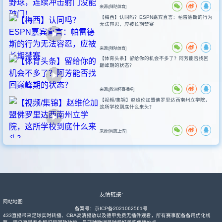
来源:[咪咕体育]
【梅西】认同吗？ESPN嘉宾直言：帕雷德斯的行为
无法容忍，应被长期禁赛
来源:[咪咕体育]
【体育头条】留给你的机会不多了？阿芳能否找回
巅峰期的状态？
来源:[欧洲杯直播吧]
【视频/集锦】赵维伦加盟佛罗里达西南州立学院，
这所学校到底什么来头？
来源:[网友上传]
友情链接:
网站地图
备案号：
京ICP备2021062561号
433直播带来足球实时转播、CBA高清播放以及德甲免费无插件观看，所有赛事配备备用优化线