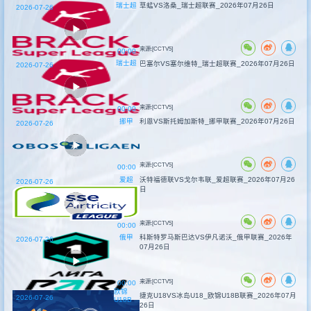
瑞士超
草蜢VS洛桑_瑞士超联赛_2026年07月26日
2026-07-26
来源:[CCTV5]
00:00
瑞士超
巴塞尔VS塞尔维特_瑞士超联赛_2026年07月26日
2026-07-26
来源:[CCTV5]
00:00
挪甲
利恩VS斯托姆加斯特_挪甲联赛_2026年07月26日
2026-07-26
来源:[CCTV5]
00:00
爱超
沃特福德联VS戈尔韦联_爱超联赛_2026年07月26
2026-07-26
日
来源:[CCTV5]
00:00
俄甲
科斯特罗马斯巴达VS伊凡诺沃_俄甲联赛_2026年
2026-07-26
07月26日
来源:[CCTV5]
00:00
欧锦
捷克U18VS冰岛U18_欧锦U18B联赛_2026年07月
2026-07-26
U18B
26日