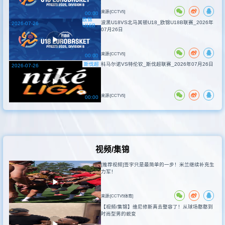
来源:[CCTV5]
00:00
欧锦
波黑U18VS北马其顿U18_欧锦U18B联赛_2026年
2026-07-26
U18B
07月26日
来源:[CCTV5]
00:00
斯伐超
科马尔诺VS特伦钦_斯伐超联赛_2026年07月26日
2026-07-26
来源:[CCTV5]
00:00
视频/集锦
[推荐视频]签字只是最简单的一步！米兰继续补充生
力军！
来源:[CCTV5体育]
【视频/集锦】维尼修斯真去整容了！从球场憨憨到
时尚型男的蜕变