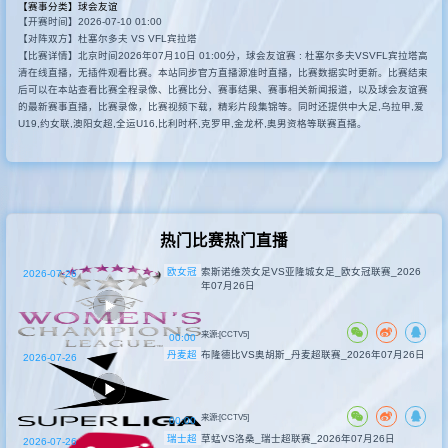
【赛事分类】
球会友谊
【开赛时间】2026-07-10 01:00
其他转播
【对阵双方】杜塞尔多夫 VS VFL宾拉塔
【比赛详情】北京时间2026年07月10日 01:00分，球会友谊赛 : 杜塞尔多夫VSVFL宾拉塔高
清在线直播，无插件观看比赛。本站同步官方直播源准时直播，比赛数据实时更新。比赛结束
后可以在本站查看比赛全程录像、比赛比分、赛事结果、赛事相关新闻报道，以及球会友谊赛
的最新赛事直播，比赛录像，比赛视频下载，精彩片段集锦等。同时还提供中大足,乌拉甲,爱
U19,约女联,澳阳女超,全运U16,比利时杯,克罗甲,金龙杯,奥男资格等联赛直播。
热门比赛热门直播
欧女冠
索斯诺维茨女足VS亚隆城女足_欧女冠联赛_2026
2026-07-26
年07月26日
来源:[CCTV5]
00:00
丹麦超
布隆德比VS奥胡斯_丹麦超联赛_2026年07月26日
2026-07-26
来源:[CCTV5]
00:00
瑞士超
草蜢VS洛桑_瑞士超联赛_2026年07月26日
2026-07-26