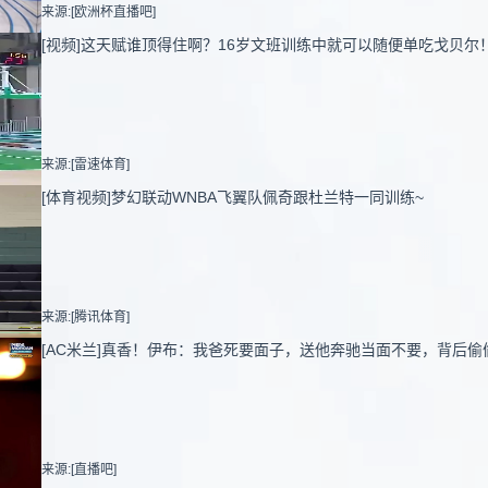
来源:[欧洲杯直播吧]
[视频]这天赋谁顶得住啊？16岁文班训练中就可以随便单吃戈贝尔
来源:[雷速体育]
[体育视频]梦幻联动WNBA飞翼队佩奇跟杜兰特一同训练~
来源:[腾讯体育]
[AC米兰]真香！伊布：我爸死要面子，送他奔驰当面不要，背后偷
来源:[直播吧]