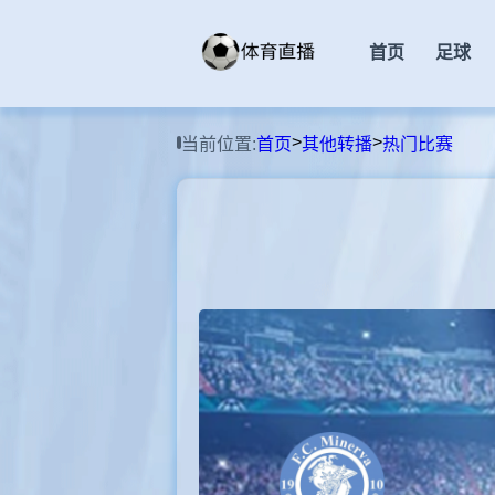
首页
足球
>
>
当前位置:
首页
其他转播
热门比赛