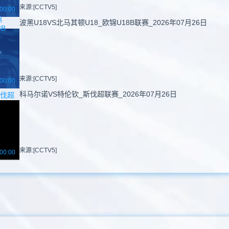
来源:[CCTV5]
00:00
锦
波黑U18VS北马其顿U18_欧锦U18B联赛_2026年07月26日
8B
来源:[CCTV5]
00:00
科马尔诺VS特伦钦_斯伐超联赛_2026年07月26日
伐超
来源:[CCTV5]
00:00