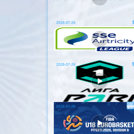
2026-07-26
2026-07-26
欧
2026-07-26
U1