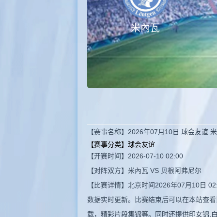
米內瓦
【赛事名称】2026年07月10日 球会友谊
【赛事分类】
球会友谊
【开赛时间】2026-07-10 02:00
【对阵双方】米內瓦 VS 贝根阿弗尼尔
【比赛详情】北京时间2026年07月10日
数据实时更新。比赛结束后可以在本站查看
载，精彩片段集锦等。同时还提供印女锦,白俄