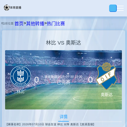
>
>
首页
其他转播
热门比赛
当前位置:
首页
林比 VS 奥斯达
足球
篮球
球会友谊
2026-07-10 19:00
0
0
录像
已完赛
林比
奥斯达
集锦
详情
速报
【赛事名称】2026年07月10日 球会友谊 林比 对阵 奥斯达【高清直播】