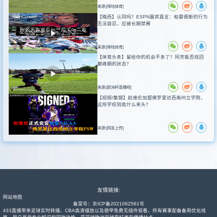
来源:[咪咕体育]
【梅西】认同吗？ESPN嘉宾直言：帕雷德斯的行为
无法容忍，应被长期禁赛
来源:[咪咕体育]
【体育头条】留给你的机会不多了？阿芳能否找回
巅峰期的状态？
来源:[欧洲杯直播吧]
【视频/集锦】赵维伦加盟佛罗里达西南州立学院，
这所学校到底什么来头？
来源:[网友上传]
友情链接:
网站地图
备案号：
京ICP备2021062561号
433直播带来足球实时转播、CBA高清播放以及德甲免费无插件观看，所有赛事配备备用优化线