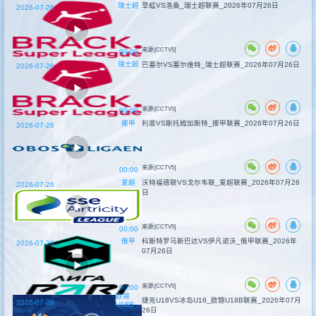
瑞士超
草蜢VS洛桑_瑞士超联赛_2026年07月26日
2026-07-26
来源:[CCTV5]
00:00
瑞士超
巴塞尔VS塞尔维特_瑞士超联赛_2026年07月26日
2026-07-26
来源:[CCTV5]
00:00
挪甲
利恩VS斯托姆加斯特_挪甲联赛_2026年07月26日
2026-07-26
来源:[CCTV5]
00:00
爱超
沃特福德联VS戈尔韦联_爱超联赛_2026年07月26
2026-07-26
日
来源:[CCTV5]
00:00
俄甲
科斯特罗马斯巴达VS伊凡诺沃_俄甲联赛_2026年
2026-07-26
07月26日
来源:[CCTV5]
00:00
欧锦
捷克U18VS冰岛U18_欧锦U18B联赛_2026年07月
2026-07-26
U18B
26日