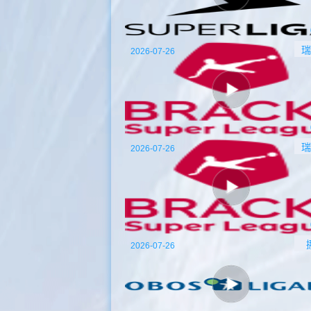
瑞
2026-07-26
瑞
2026-07-26
2026-07-26