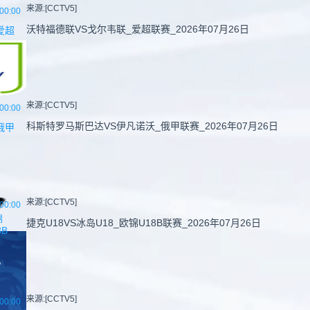
来源:[CCTV5]
00:00
沃特福德联VS戈尔韦联_爱超联赛_2026年07月26日
爱超
来源:[CCTV5]
00:00
科斯特罗马斯巴达VS伊凡诺沃_俄甲联赛_2026年07月26日
俄甲
来源:[CCTV5]
00:00
锦
捷克U18VS冰岛U18_欧锦U18B联赛_2026年07月26日
8B
来源:[CCTV5]
00:00