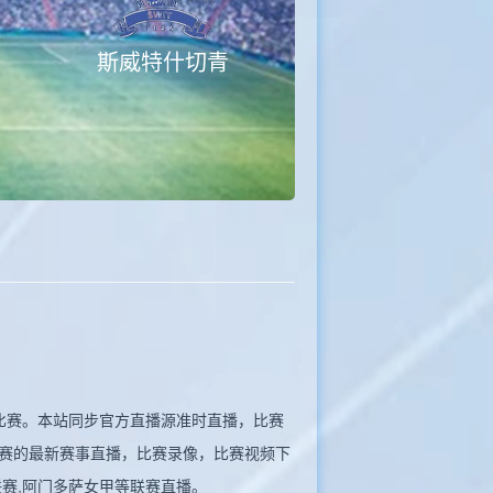
斯威特什切青
观看比赛。本站同步官方直播源准时直播，比赛
赛的最新赛事直播，比赛录像，比赛视频下
联赛,阿门多萨女甲等联赛直播。