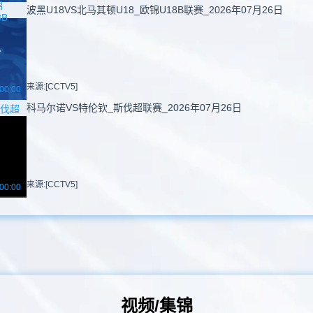
锦
波黑U18VS北马其顿U18_欧锦U18B联赛_2026年07月26日
8B
来源:[CCTV5]
00:00
科马尔诺VS特伦钦_斯伐超联赛_2026年07月26日
伐超
来源:[CCTV5]
00:00
视频/集锦