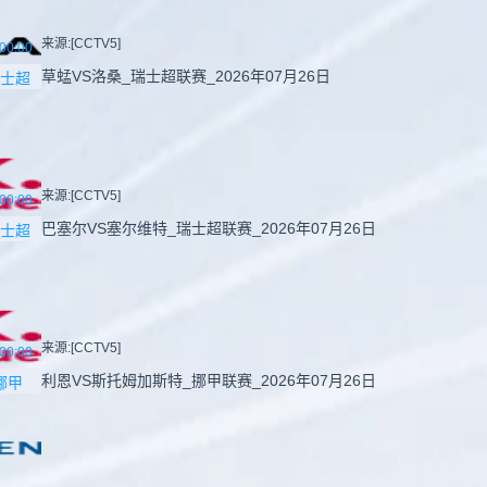
来源:[CCTV5]
00:00
草蜢VS洛桑_瑞士超联赛_2026年07月26日
士超
来源:[CCTV5]
00:00
巴塞尔VS塞尔维特_瑞士超联赛_2026年07月26日
士超
来源:[CCTV5]
00:00
利恩VS斯托姆加斯特_挪甲联赛_2026年07月26日
挪甲