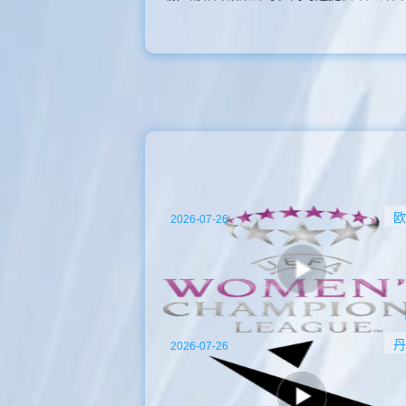
欧
2026-07-26
丹
2026-07-26