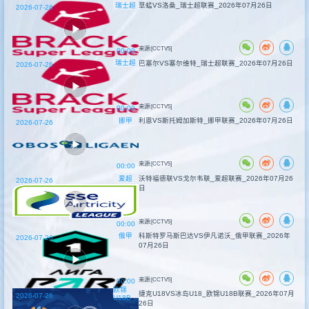
瑞士超
草蜢VS洛桑_瑞士超联赛_2026年07月26日
2026-07-26
来源:[CCTV5]
00:00
瑞士超
巴塞尔VS塞尔维特_瑞士超联赛_2026年07月26日
2026-07-26
来源:[CCTV5]
00:00
挪甲
利恩VS斯托姆加斯特_挪甲联赛_2026年07月26日
2026-07-26
来源:[CCTV5]
00:00
爱超
沃特福德联VS戈尔韦联_爱超联赛_2026年07月26
2026-07-26
日
来源:[CCTV5]
00:00
俄甲
科斯特罗马斯巴达VS伊凡诺沃_俄甲联赛_2026年
2026-07-26
07月26日
来源:[CCTV5]
00:00
欧锦
捷克U18VS冰岛U18_欧锦U18B联赛_2026年07月
2026-07-26
U18B
26日