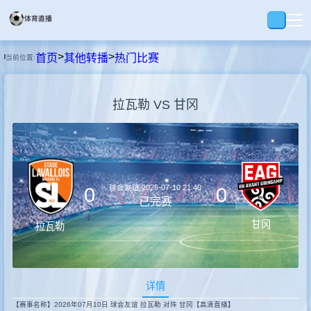
>
>
首页
其他转播
热门比赛
当前位置:
首页
拉瓦勒 VS 甘冈
足球
篮球
球会友谊
2026-07-10 21:40
0
0
录像
已完赛
甘冈
拉瓦勒
集锦
详情
速报
【赛事名称】2026年07月10日 球会友谊 拉瓦勒 对阵 甘冈【高清直播】