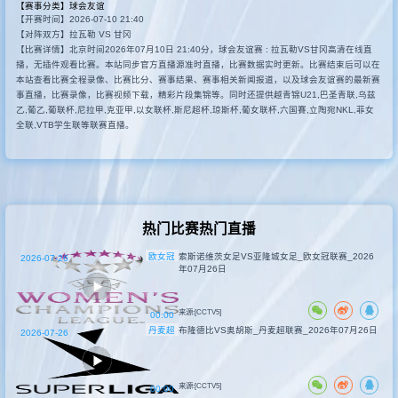
【赛事分类】
球会友谊
【开赛时间】2026-07-10 21:40
其他转播
【对阵双方】拉瓦勒 VS 甘冈
【比赛详情】北京时间2026年07月10日 21:40分，球会友谊赛 : 拉瓦勒VS甘冈高清在线直
播，无插件观看比赛。本站同步官方直播源准时直播，比赛数据实时更新。比赛结束后可以在
本站查看比赛全程录像、比赛比分、赛事结果、赛事相关新闻报道，以及球会友谊赛的最新赛
事直播，比赛录像，比赛视频下载，精彩片段集锦等。同时还提供越青锦U21,巴圣青联,乌兹
乙,葡乙,葡联杯,尼拉甲,克亚甲,以女联杯,斯尼超杯,琼斯杯,葡女联杯,六国賽,立陶宛NKL,菲女
全联,VTB学生联等联赛直播。
热门比赛热门直播
欧女冠
索斯诺维茨女足VS亚隆城女足_欧女冠联赛_2026
2026-07-26
年07月26日
来源:[CCTV5]
00:00
丹麦超
布隆德比VS奥胡斯_丹麦超联赛_2026年07月26日
2026-07-26
来源:[CCTV5]
00:00