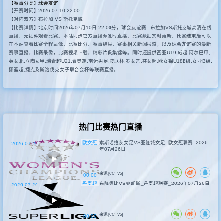
【赛事分类】
球会友谊
【开赛时间】2026-07-10 22:00
其他转播
【对阵双方】布拉加 VS 斯托克城
【比赛详情】北京时间2026年07月10日 22:00分，球会友谊赛 : 布拉加VS斯托克城高清在线
直播，无插件观看比赛。本站同步官方直播源准时直播，比赛数据实时更新。比赛结束后可以
在本站查看比赛全程录像、比赛比分、赛事结果、赛事相关新闻报道，以及球会友谊赛的最新
赛事直播，比赛录像，比赛视频下载，精彩片段集锦等。同时还提供西亚U19,威超,阿尔巴甲,
英女北,立陶女甲,瑞青超U21,青奥運,南运男足,波联杯,罗女乙,芬女超,欧女锦U18B级,女亚B组,
挪篮超,捷克及斯洛伐克女子联合会杯等联赛直播。
热门比赛热门直播
欧女冠
索斯诺维茨女足VS亚隆城女足_欧女冠联赛_2026
2026-07-26
年07月26日
来源:[CCTV5]
00:00
丹麦超
布隆德比VS奥胡斯_丹麦超联赛_2026年07月26日
2026-07-26
来源:[CCTV5]
00:00