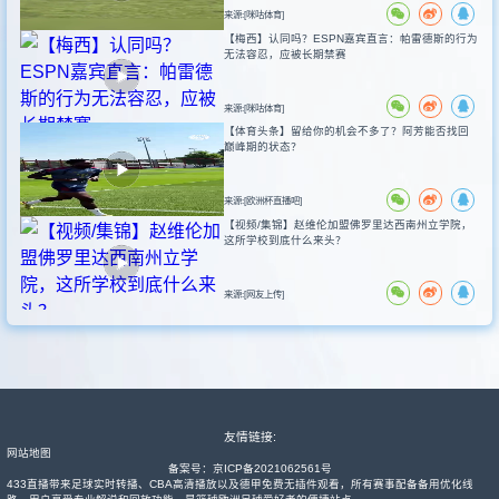
来源:[咪咕体育]
【梅西】认同吗？ESPN嘉宾直言：帕雷德斯的行为
无法容忍，应被长期禁赛
来源:[咪咕体育]
【体育头条】留给你的机会不多了？阿芳能否找回
巅峰期的状态？
来源:[欧洲杯直播吧]
【视频/集锦】赵维伦加盟佛罗里达西南州立学院，
这所学校到底什么来头？
来源:[网友上传]
友情链接:
网站地图
备案号：
京ICP备2021062561号
433直播带来足球实时转播、CBA高清播放以及德甲免费无插件观看，所有赛事配备备用优化线