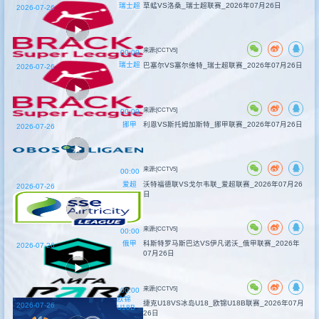
瑞士超
草蜢VS洛桑_瑞士超联赛_2026年07月26日
2026-07-26
来源:[CCTV5]
00:00
瑞士超
巴塞尔VS塞尔维特_瑞士超联赛_2026年07月26日
2026-07-26
来源:[CCTV5]
00:00
挪甲
利恩VS斯托姆加斯特_挪甲联赛_2026年07月26日
2026-07-26
来源:[CCTV5]
00:00
爱超
沃特福德联VS戈尔韦联_爱超联赛_2026年07月26
2026-07-26
日
来源:[CCTV5]
00:00
俄甲
科斯特罗马斯巴达VS伊凡诺沃_俄甲联赛_2026年
2026-07-26
07月26日
来源:[CCTV5]
00:00
欧锦
捷克U18VS冰岛U18_欧锦U18B联赛_2026年07月
2026-07-26
U18B
26日