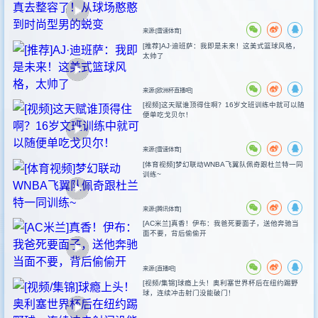
来源:[雷速体育]
[推荐]AJ·迪班萨：我即是未来！这美式篮球风格，
太帅了
来源:[欧洲杯直播吧]
[视频]这天赋谁顶得住啊？16岁文班训练中就可以随
便单吃戈贝尔！
来源:[雷速体育]
[体育视频]梦幻联动WNBA飞翼队佩奇跟杜兰特一同
训练~
来源:[腾讯体育]
[AC米兰]真香！伊布：我爸死要面子，送他奔驰当
面不要，背后偷偷开
来源:[直播吧]
[视频/集锦]球瘾上头！奥利塞世界杯后在纽约踢野
球，连续冲击射门没能破门！