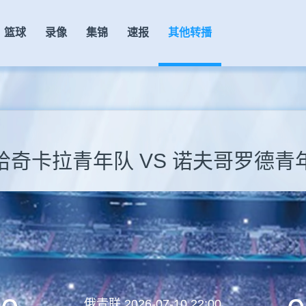
篮球
录像
集锦
速报
其他转播
哈奇卡拉青年队 VS 诺夫哥罗德青
俄青联
2026-07-10 22:00