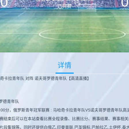
0
0
已完赛
详情
马哈奇卡拉青年队 对阵 诺夫哥罗德青年队【高清直播】
哥罗德青年队
 22:00分，俄罗斯青年冠军联赛 : 马哈奇卡拉青年队VS诺夫哥罗德青年
赛结束后可以在本站查看比赛全程录像、比赛比分、赛事结果、赛事相关
集锦等。同时还提供白俄乙,印曼普联,巴圣锦标,巴帕拉乙,土伊杯,泰大学联