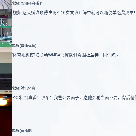
来源:[欧洲杯直播吧]
[视频]这天赋谁顶得住啊？16岁文班训练中就可以随便单吃戈贝尔
来源:[雷速体育]
[体育视频]梦幻联动WNBA飞翼队佩奇跟杜兰特一同训练~
来源:[腾讯体育]
[AC米兰]真香！伊布：我爸死要面子，送他奔驰当面不要，背后偷
来源:[直播吧]