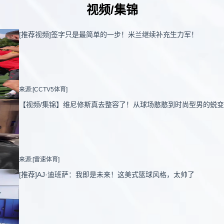
视频/集锦
[推荐视频]签字只是最简单的一步！米兰继续补充生力军！
来源:[CCTV5体育]
【视频/集锦】维尼修斯真去整容了！从球场憨憨到时尚型男的蜕变
来源:[雷速体育]
[推荐]AJ·迪班萨：我即是未来！这美式篮球风格，太帅了