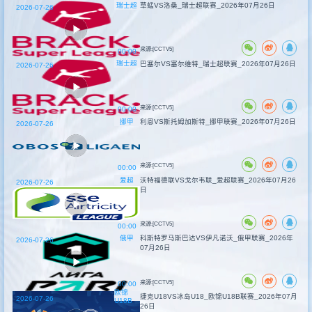
瑞士超
草蜢VS洛桑_瑞士超联赛_2026年07月26日
2026-07-26
来源:[CCTV5]
00:00
瑞士超
巴塞尔VS塞尔维特_瑞士超联赛_2026年07月26日
2026-07-26
来源:[CCTV5]
00:00
挪甲
利恩VS斯托姆加斯特_挪甲联赛_2026年07月26日
2026-07-26
来源:[CCTV5]
00:00
爱超
沃特福德联VS戈尔韦联_爱超联赛_2026年07月26
2026-07-26
日
来源:[CCTV5]
00:00
俄甲
科斯特罗马斯巴达VS伊凡诺沃_俄甲联赛_2026年
2026-07-26
07月26日
来源:[CCTV5]
00:00
欧锦
捷克U18VS冰岛U18_欧锦U18B联赛_2026年07月
2026-07-26
U18B
26日