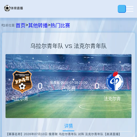
>
>
首页
其他转播
热门比赛
当前位置:
首页
乌拉尔青年队 VS 法克尔青年队
足球
篮球
俄青联
2026-07-10 23:00
0
0
录像
已完赛
乌拉尔青年队
法克尔青年队
集锦
详情
速报
【赛事名称】2026年07月10日 俄青联 乌拉尔青年队 对阵 法克尔青年队【高清直播】