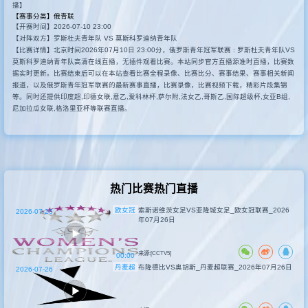
播】
【赛事分类】
俄青联
其他转播
【开赛时间】2026-07-10 23:00
【对阵双方】罗斯杜夫青年队 VS 莫斯科罗迪纳青年队
【比赛详情】北京时间2026年07月10日 23:00分，俄罗斯青年冠军联赛 : 罗斯杜夫青年队VS
莫斯科罗迪纳青年队高清在线直播，无插件观看比赛。本站同步官方直播源准时直播，比赛数
据实时更新。比赛结束后可以在本站查看比赛全程录像、比赛比分、赛事结果、赛事相关新闻
报道，以及俄罗斯青年冠军联赛的最新赛事直播，比赛录像，比赛视频下载，精彩片段集锦
等。同时还提供印度超,印德女联,意乙,爱科林杯,萨尔附,法女乙,哥斯乙,国际超级杯,女亚B组,
尼加拉瓜女联,格洛里亚杯等联赛直播。
热门比赛热门直播
欧女冠
索斯诺维茨女足VS亚隆城女足_欧女冠联赛_2026
2026-07-26
年07月26日
来源:[CCTV5]
00:00
丹麦超
布隆德比VS奥胡斯_丹麦超联赛_2026年07月26日
2026-07-26