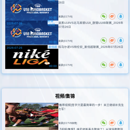
U18B
26日
来源:[CCTV5]
00:00
欧锦
波黑U18VS北马其顿U18_欧锦U18B联赛_2026年
2026-07-26
U18B
07月26日
来源:[CCTV5]
00:00
斯伐超
科马尔诺VS特伦钦_斯伐超联赛_2026年07月26日
2026-07-26
来源:[CCTV5]
00:00
视频/集锦
[推荐视频]签字只是最简单的一步！米兰继续补充生
力军！
来源:[CCTV5体育]
【视频/集锦】维尼修斯真去整容了！从球场憨憨到