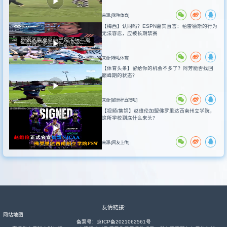
来源:[咪咕体育]
【梅西】认同吗？ESPN嘉宾直言：帕雷德斯的行为
无法容忍，应被长期禁赛
来源:[咪咕体育]
【体育头条】留给你的机会不多了？阿芳能否找回
巅峰期的状态？
来源:[欧洲杯直播吧]
【视频/集锦】赵维伦加盟佛罗里达西南州立学院，
这所学校到底什么来头？
来源:[网友上传]
友情链接:
网站地图
备案号：
京ICP备2021062561号