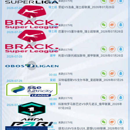
来源:[CCTV5]
00:00
瑞士超
草蜢VS洛桑_瑞士超联赛_2026年07月26日
2026-07-26
来源:[CCTV5]
00:00
瑞士超
巴塞尔VS塞尔维特_瑞士超联赛_2026年07月26日
2026-07-26
来源:[CCTV5]
00:00
挪甲
利恩VS斯托姆加斯特_挪甲联赛_2026年07月26日
2026-07-26
来源:[CCTV5]
00:00
爱超
沃特福德联VS戈尔韦联_爱超联赛_2026年07月26
2026-07-26
日
来源:[CCTV5]
00:00
俄甲
科斯特罗马斯巴达VS伊凡诺沃_俄甲联赛_2026年
2026-07-26
07月26日
来源:[CCTV5]
00:00
欧锦
捷克U18VS冰岛U18_欧锦U18B联赛_2026年07月
2026-07-26