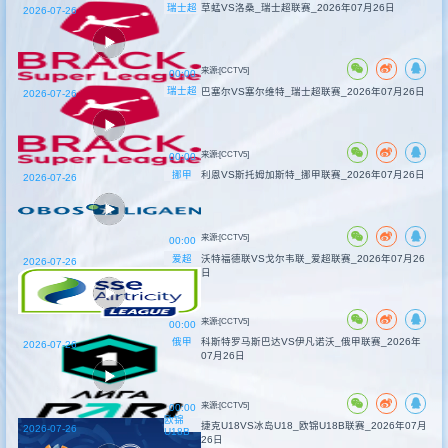
瑞士超
草蜢VS洛桑_瑞士超联赛_2026年07月26日
2026-07-26
来源:[CCTV5]
00:00
瑞士超
巴塞尔VS塞尔维特_瑞士超联赛_2026年07月26日
2026-07-26
来源:[CCTV5]
00:00
挪甲
利恩VS斯托姆加斯特_挪甲联赛_2026年07月26日
2026-07-26
来源:[CCTV5]
00:00
爱超
沃特福德联VS戈尔韦联_爱超联赛_2026年07月26
2026-07-26
日
来源:[CCTV5]
00:00
俄甲
科斯特罗马斯巴达VS伊凡诺沃_俄甲联赛_2026年
2026-07-26
07月26日
来源:[CCTV5]
00:00
欧锦
捷克U18VS冰岛U18_欧锦U18B联赛_2026年07月
2026-07-26
U18B
26日