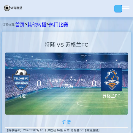
>
>
首页
其他转播
热门比赛
当前位置:
首页
特隆 VS 苏格兰FC
足球
篮球
津巴超
2026-07-10 21:00
0
0
录像
已完赛
苏格兰FC
特隆
集锦
详情
速报
【赛事名称】2026年07月10日 津巴超 特隆 对阵 苏格兰FC【高清直播】