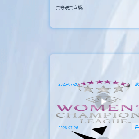
赛等联赛直播。
欧
2026-07-26
丹
2026-07-26