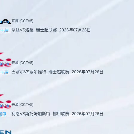
来源:[CCTV5]
00:00
草蜢VS洛桑_瑞士超联赛_2026年07月26日
士超
来源:[CCTV5]
00:00
巴塞尔VS塞尔维特_瑞士超联赛_2026年07月26日
士超
来源:[CCTV5]
00:00
利恩VS斯托姆加斯特_挪甲联赛_2026年07月26日
挪甲