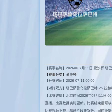
塔巴萨鲁乌拉萨巴特
【赛事名称】2026年07月11日 爱沙杯 
【赛事分类】
爱沙杯
【开赛时间】2026-07-11 00:00
【对阵双方】塔巴萨鲁乌拉萨巴特 VS 拉赫
【比赛详情】北京时间2026年07月11日
直播，比赛数据实时更新。比赛结束后可以
比赛视频下载，精彩片段集锦等。同时还提供英北