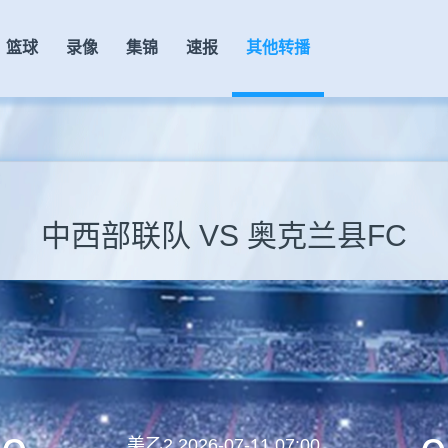
篮球
录像
集锦
速报
其他转播
中西部联队 VS 奥克兰县FC
美乙2
2026-07-11 07:00