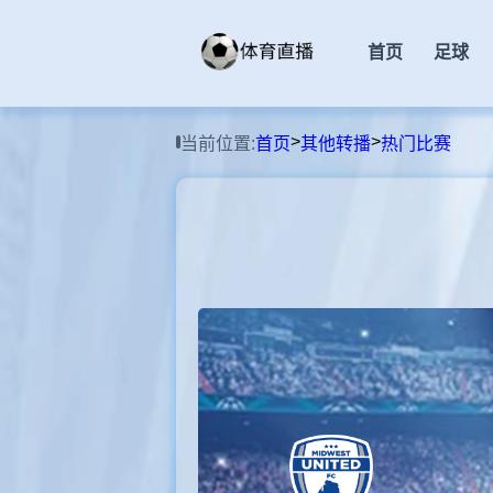
首页
足球
>
>
当前位置:
首页
其他转播
热门比赛