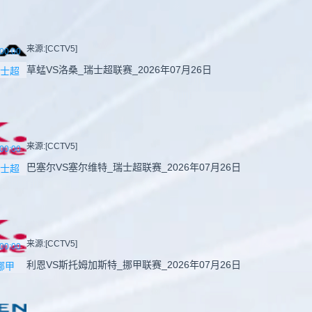
来源:[CCTV5]
00:00
草蜢VS洛桑_瑞士超联赛_2026年07月26日
士超
来源:[CCTV5]
00:00
巴塞尔VS塞尔维特_瑞士超联赛_2026年07月26日
士超
来源:[CCTV5]
00:00
利恩VS斯托姆加斯特_挪甲联赛_2026年07月26日
挪甲