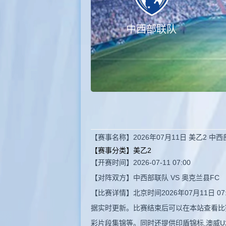
中西部联队
【赛事名称】2026年07月11日 美乙2 中
【赛事分类】
美乙2
【开赛时间】2026-07-11 07:00
【对阵双方】中西部联队 VS 奥克兰县FC
【比赛详情】北京时间2026年07月11日 
据实时更新。比赛结束后可以在本站查看比
彩片段集锦等。同时还提供印盾锦标,澳威U20