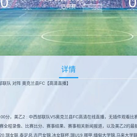
0
0
已完赛
详情
西部联队 对阵 奥克兰县FC【高清直播】
07:00分，美乙2 : 中西部联队VS奥克兰县FC高清在线直播，无插件
赛全程录像、比赛比分、赛事结果、赛事相关新闻报道，以及美乙2的最
,瑞女联,泰足总,古巴女锦,冰女联杯,瑞U19,挪甲,缅甸大学锦,马来大学