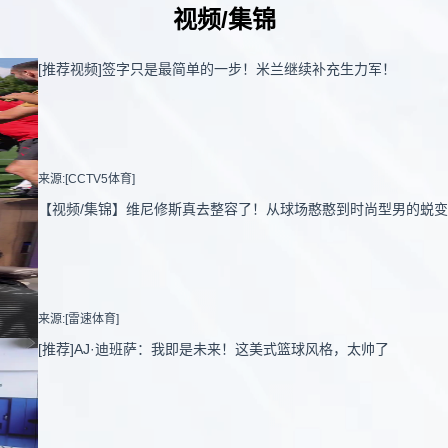
视频/集锦
[推荐视频]签字只是最简单的一步！米兰继续补充生力军！
来源:[CCTV5体育]
【视频/集锦】维尼修斯真去整容了！从球场憨憨到时尚型男的蜕变
来源:[雷速体育]
[推荐]AJ·迪班萨：我即是未来！这美式篮球风格，太帅了