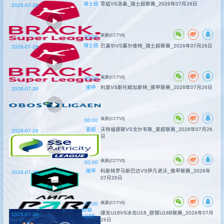
瑞士超
草蜢VS洛桑_瑞士超联赛_2026年07月26日
2026-07-26
来源:[CCTV5]
00:00
瑞士超
巴塞尔VS塞尔维特_瑞士超联赛_2026年07月26日
2026-07-26
来源:[CCTV5]
00:00
挪甲
利恩VS斯托姆加斯特_挪甲联赛_2026年07月26日
2026-07-26
来源:[CCTV5]
00:00
爱超
沃特福德联VS戈尔韦联_爱超联赛_2026年07月26
2026-07-26
日
来源:[CCTV5]
00:00
俄甲
科斯特罗马斯巴达VS伊凡诺沃_俄甲联赛_2026年
2026-07-26
07月26日
来源:[CCTV5]
00:00
欧锦
捷克U18VS冰岛U18_欧锦U18B联赛_2026年07月
2026-07-26
U18B
26日