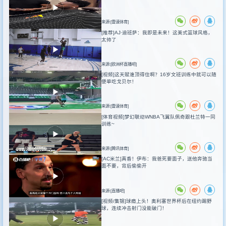
来源:[雷速体育]
[推荐]AJ·迪班萨：我即是未来！这美式篮球风格，
太帅了
来源:[欧洲杯直播吧]
[视频]这天赋谁顶得住啊？16岁文班训练中就可以随
便单吃戈贝尔！
来源:[雷速体育]
[体育视频]梦幻联动WNBA飞翼队佩奇跟杜兰特一同
训练~
来源:[腾讯体育]
[AC米兰]真香！伊布：我爸死要面子，送他奔驰当
面不要，背后偷偷开
来源:[直播吧]
[视频/集锦]球瘾上头！奥利塞世界杯后在纽约踢野
球，连续冲击射门没能破门！