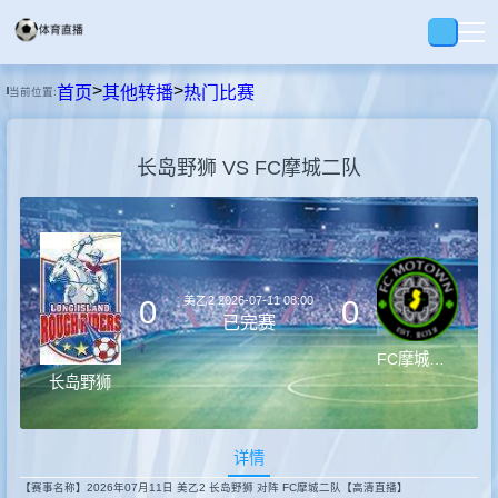
>
>
首页
其他转播
热门比赛
当前位置:
首页
长岛野狮 VS FC摩城二队
足球
篮球
美乙2
2026-07-11 08:00
0
0
录像
已完赛
FC摩城二队
长岛野狮
集锦
详情
速报
【赛事名称】2026年07月11日 美乙2 长岛野狮 对阵 FC摩城二队【高清直播】