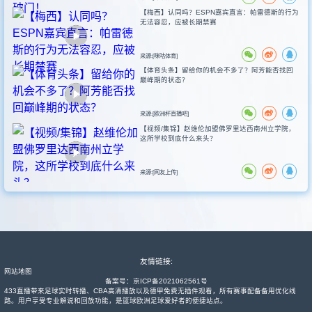
【梅西】认同吗？ESPN嘉宾直言：帕雷德斯的行为
无法容忍，应被长期禁赛
来源:[咪咕体育]
【体育头条】留给你的机会不多了？阿芳能否找回
巅峰期的状态？
来源:[欧洲杯直播吧]
【视频/集锦】赵维伦加盟佛罗里达西南州立学院，
这所学校到底什么来头？
来源:[网友上传]
友情链接:
网站地图
备案号：
京ICP备2021062561号
433直播带来足球实时转播、CBA高清播放以及德甲免费无插件观看，所有赛事配备备用优化线
路。用户享受专业解说和回放功能，是篮球欧洲足球爱好者的便捷站点。