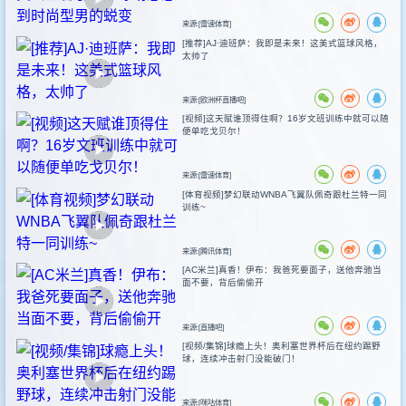
来源:[雷速体育]
[推荐]AJ·迪班萨：我即是未来！这美式篮球风格，
太帅了
来源:[欧洲杯直播吧]
[视频]这天赋谁顶得住啊？16岁文班训练中就可以随
便单吃戈贝尔！
来源:[雷速体育]
[体育视频]梦幻联动WNBA飞翼队佩奇跟杜兰特一同
训练~
来源:[腾讯体育]
[AC米兰]真香！伊布：我爸死要面子，送他奔驰当
面不要，背后偷偷开
来源:[直播吧]
[视频/集锦]球瘾上头！奥利塞世界杯后在纽约踢野
球，连续冲击射门没能破门！
来源:[咪咕体育]