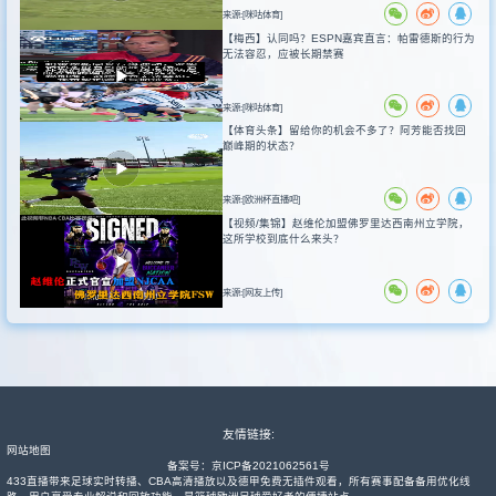
来源:[咪咕体育]
【梅西】认同吗？ESPN嘉宾直言：帕雷德斯的行为
无法容忍，应被长期禁赛
来源:[咪咕体育]
【体育头条】留给你的机会不多了？阿芳能否找回
巅峰期的状态？
来源:[欧洲杯直播吧]
【视频/集锦】赵维伦加盟佛罗里达西南州立学院，
这所学校到底什么来头？
来源:[网友上传]
友情链接:
网站地图
备案号：
京ICP备2021062561号
433直播带来足球实时转播、CBA高清播放以及德甲免费无插件观看，所有赛事配备备用优化线