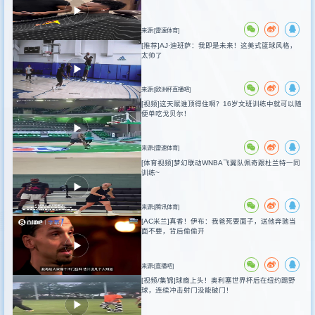
来源:[雷速体育]
[推荐]AJ·迪班萨：我即是未来！这美式篮球风格，
太帅了
来源:[欧洲杯直播吧]
[视频]这天赋谁顶得住啊？16岁文班训练中就可以随
便单吃戈贝尔！
来源:[雷速体育]
[体育视频]梦幻联动WNBA飞翼队佩奇跟杜兰特一同
训练~
来源:[腾讯体育]
[AC米兰]真香！伊布：我爸死要面子，送他奔驰当
面不要，背后偷偷开
来源:[直播吧]
[视频/集锦]球瘾上头！奥利塞世界杯后在纽约踢野
球，连续冲击射门没能破门！