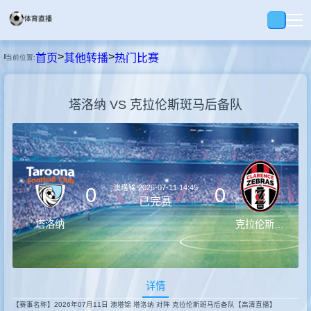
>
>
首页
其他转播
热门比赛
当前位置:
首页
塔洛纳 VS 克拉伦斯斑马后备队
足球
篮球
澳塔锦
2026-07-11 14:45
0
0
录像
已完赛
塔洛纳
克拉伦斯斑马后备队
集锦
详情
速报
【赛事名称】2026年07月11日 澳塔锦 塔洛纳 对阵 克拉伦斯斑马后备队【高清直播】