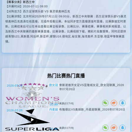
【赛事分类】
新西兰中
【开赛时间】2026-07-11 09:00
其他转播
【对阵双方】西方足球俱乐部 VS 惠灵顿奥林匹克
【比赛详情】北京时间2026年07月11日 09:00分，新西兰中央联赛 : 西方足球俱乐部VS惠灵
顿奥林匹克高清在线直播，无插件观看比赛。本站同步官方直播源准时直播，比赛数据实时更
新。比赛结束后可以在本站查看比赛全程录像、比赛比分、赛事结果、赛事相关新闻报道，以
及新西兰中央联赛的最新赛事直播，比赛录像，比赛视频下载，精彩片段集锦等。同时还提供
越青锦U21,英斯盾,阿后杯,斯亚杯,挪锦U16,德地区,秘女联,海湾奥杯,东亚联,德篮甲等联赛直
播。
热门比赛热门直播
欧女冠
索斯诺维茨女足VS亚隆城女足_欧女冠联赛_2026
2026-07-26
年07月26日
来源:[CCTV5]
00:00
丹麦超
布隆德比VS奥胡斯_丹麦超联赛_2026年07月26日
2026-07-26
来源:[CCTV5]
00:00