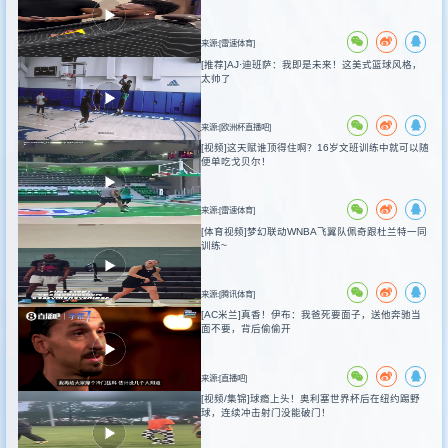
来源:[雷速体育]
[推荐]AJ·迪班萨：我即是未来！这美式篮球风格，
太帅了
来源:[欧洲杯直播吧]
[视频]这天赋谁顶得住啊？16岁文班训练中就可以随
便单吃戈贝尔！
来源:[雷速体育]
[体育视频]梦幻联动WNBA飞翼队佩奇跟杜兰特一同
训练~
来源:[腾讯体育]
[AC米兰]真香！伊布：我爸死要面子，送他奔驰当
面不要，背后偷偷开
来源:[直播吧]
[视频/集锦]球瘾上头！奥利塞世界杯后在纽约踢野
球，连续冲击射门没能破门！