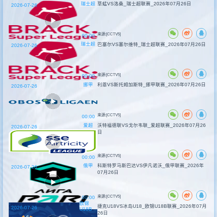
瑞士超
草蜢VS洛桑_瑞士超联赛_2026年07月26日
2026-07-26
来源:[CCTV5]
00:00
瑞士超
巴塞尔VS塞尔维特_瑞士超联赛_2026年07月26日
2026-07-26
来源:[CCTV5]
00:00
挪甲
利恩VS斯托姆加斯特_挪甲联赛_2026年07月26日
2026-07-26
来源:[CCTV5]
00:00
爱超
沃特福德联VS戈尔韦联_爱超联赛_2026年07月26
2026-07-26
日
来源:[CCTV5]
00:00
俄甲
科斯特罗马斯巴达VS伊凡诺沃_俄甲联赛_2026年
2026-07-26
07月26日
来源:[CCTV5]
00:00
欧锦
捷克U18VS冰岛U18_欧锦U18B联赛_2026年07月
2026-07-26
U18B
26日