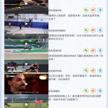
来源:[雷速体育]
[推荐]AJ·迪班萨：我即是未来！这美式篮球风格，
太帅了
来源:[欧洲杯直播吧]
[视频]这天赋谁顶得住啊？16岁文班训练中就可以随
便单吃戈贝尔！
来源:[雷速体育]
[体育视频]梦幻联动WNBA飞翼队佩奇跟杜兰特一同
训练~
来源:[腾讯体育]
[AC米兰]真香！伊布：我爸死要面子，送他奔驰当
面不要，背后偷偷开
来源:[直播吧]
[视频/集锦]球瘾上头！奥利塞世界杯后在纽约踢野
球，连续冲击射门没能破门！