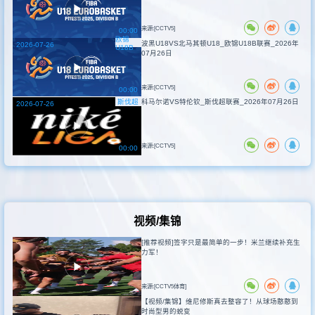
来源:[CCTV5]
00:00
欧锦
波黑U18VS北马其顿U18_欧锦U18B联赛_2026年
2026-07-26
U18B
07月26日
来源:[CCTV5]
00:00
斯伐超
科马尔诺VS特伦钦_斯伐超联赛_2026年07月26日
2026-07-26
来源:[CCTV5]
00:00
视频/集锦
[推荐视频]签字只是最简单的一步！米兰继续补充生
力军！
来源:[CCTV5体育]
【视频/集锦】维尼修斯真去整容了！从球场憨憨到
时尚型男的蜕变