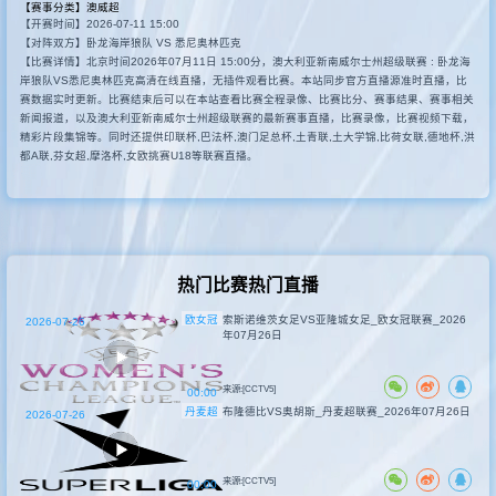
【赛事分类】
澳威超
【开赛时间】2026-07-11 15:00
其他转播
【对阵双方】卧龙海岸狼队 VS 悉尼奥林匹克
【比赛详情】北京时间2026年07月11日 15:00分，澳大利亚新南威尔士州超级联赛 : 卧龙海
岸狼队VS悉尼奥林匹克高清在线直播，无插件观看比赛。本站同步官方直播源准时直播，比
赛数据实时更新。比赛结束后可以在本站查看比赛全程录像、比赛比分、赛事结果、赛事相关
新闻报道，以及澳大利亚新南威尔士州超级联赛的最新赛事直播，比赛录像，比赛视频下载，
精彩片段集锦等。同时还提供印联杯,巴法杯,澳门足总杯,土青联,土大学锦,比荷女联,德地杯,洪
都A联,芬女超,摩洛杯,女欧挑赛U18等联赛直播。
热门比赛热门直播
欧女冠
索斯诺维茨女足VS亚隆城女足_欧女冠联赛_2026
2026-07-26
年07月26日
来源:[CCTV5]
00:00
丹麦超
布隆德比VS奥胡斯_丹麦超联赛_2026年07月26日
2026-07-26
来源:[CCTV5]
00:00