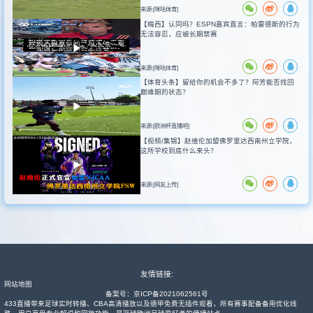
来源:[咪咕体育]
【梅西】认同吗？ESPN嘉宾直言：帕雷德斯的行为
无法容忍，应被长期禁赛
来源:[咪咕体育]
【体育头条】留给你的机会不多了？阿芳能否找回
巅峰期的状态？
来源:[欧洲杯直播吧]
【视频/集锦】赵维伦加盟佛罗里达西南州立学院，
这所学校到底什么来头？
来源:[网友上传]
友情链接:
网站地图
备案号：
京ICP备2021062561号
433直播带来足球实时转播、CBA高清播放以及德甲免费无插件观看，所有赛事配备备用优化线