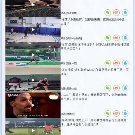
来源:[雷速体育]
[推荐]AJ·迪班萨：我即是未来！这美式篮球风格，
太帅了
来源:[欧洲杯直播吧]
[视频]这天赋谁顶得住啊？16岁文班训练中就可以随
便单吃戈贝尔！
来源:[雷速体育]
[体育视频]梦幻联动WNBA飞翼队佩奇跟杜兰特一同
训练~
来源:[腾讯体育]
[AC米兰]真香！伊布：我爸死要面子，送他奔驰当
面不要，背后偷偷开
来源:[直播吧]
[视频/集锦]球瘾上头！奥利塞世界杯后在纽约踢野
球，连续冲击射门没能破门！