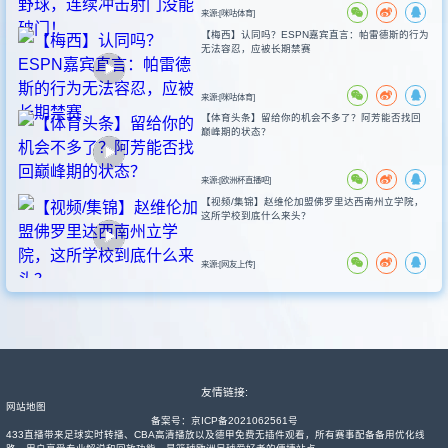
来源:[咪咕体育]
【梅西】认同吗？ESPN嘉宾直言：帕雷德斯的行为
无法容忍，应被长期禁赛
来源:[咪咕体育]
【体育头条】留给你的机会不多了？阿芳能否找回
巅峰期的状态？
来源:[欧洲杯直播吧]
【视频/集锦】赵维伦加盟佛罗里达西南州立学院，
这所学校到底什么来头？
来源:[网友上传]
友情链接:
网站地图
备案号：
京ICP备2021062561号
433直播带来足球实时转播、CBA高清播放以及德甲免费无插件观看，所有赛事配备备用优化线