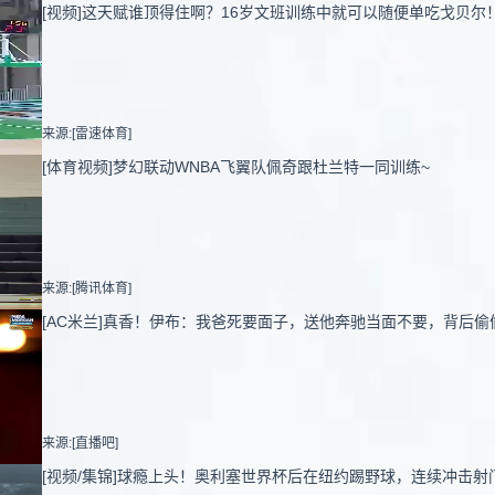
[视频]这天赋谁顶得住啊？16岁文班训练中就可以随便单吃戈贝尔
来源:[雷速体育]
[体育视频]梦幻联动WNBA飞翼队佩奇跟杜兰特一同训练~
来源:[腾讯体育]
[AC米兰]真香！伊布：我爸死要面子，送他奔驰当面不要，背后偷
来源:[直播吧]
[视频/集锦]球瘾上头！奥利塞世界杯后在纽约踢野球，连续冲击射