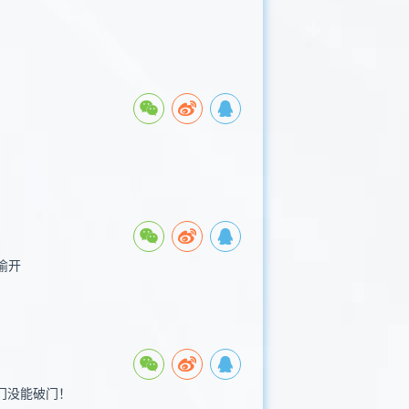
！
偷开
门没能破门！