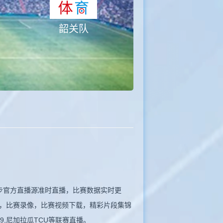
韶关队
站同步官方直播源准时直播，比赛数据实时更
，比赛录像，比赛视频下载，精彩片段集锦
9,尼加拉瓜TCU等联赛直播。