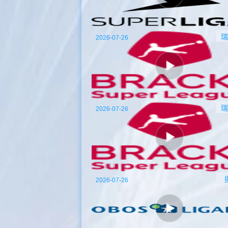
瑞
2026-07-26
瑞
2026-07-26
2026-07-26