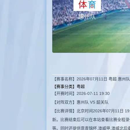
惠州队
【赛事名称】2026年07月11日 粤超 惠州
【赛事分类】
粤超
【开赛时间】2026-07-11 19:30
【对阵双方】惠州队 VS 韶关队
【比赛详情】北京时间2026年07月11日
新。比赛结束后可以在本站查看比赛全程录
等。同时还提供意青锦杯,澳威甲,澳威北后备,