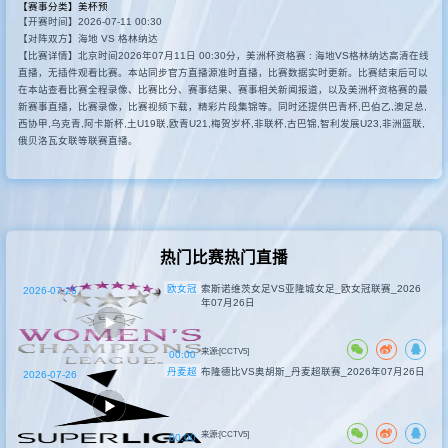
【赛事分类】
美杯预
【开赛时间】2026-07-11 00:30
其他转播
【对阵双方】海地 VS 格林纳达
【比赛详情】北京时间2026年07月11日 00:30分，美洲杯资格赛 : 海地VS格林纳达高清在线
直播，无插件观看比赛。本站同步官方直播源准时直播，比赛数据实时更新。比赛结束后可以
在本站查看比赛全程录像、比赛比分、赛事结果、赛事相关新闻报道，以及美洲杯资格赛的最
新赛事直播，比赛录像，比赛视频下载，精彩片段集锦等。同时还提供巴青杯,巴伯乙,澳足总,
西协甲,乌克青,阿卡斯杯,土U19联,欧青U21,梅贺岁杯,非联杯,古巴锦,智利发展U23,非洲篮联,
俄贝洛瓦女联等联赛直播。
热门比赛热门直播
欧女冠
索斯诺维茨女足VS亚隆城女足_欧女冠联赛_2026
2026-07-26
年07月26日
来源:[CCTV5]
00:00
丹麦超
布隆德比VS奥胡斯_丹麦超联赛_2026年07月26日
2026-07-26
来源:[CCTV5]
00:00