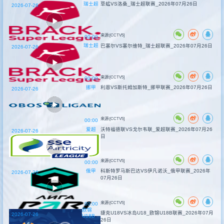
瑞士超
草蜢VS洛桑_瑞士超联赛_2026年07月26日
2026-07-26
来源:[CCTV5]
00:00
瑞士超
巴塞尔VS塞尔维特_瑞士超联赛_2026年07月26日
2026-07-26
来源:[CCTV5]
00:00
挪甲
利恩VS斯托姆加斯特_挪甲联赛_2026年07月26日
2026-07-26
来源:[CCTV5]
00:00
爱超
沃特福德联VS戈尔韦联_爱超联赛_2026年07月26
2026-07-26
日
来源:[CCTV5]
00:00
俄甲
科斯特罗马斯巴达VS伊凡诺沃_俄甲联赛_2026年
2026-07-26
07月26日
来源:[CCTV5]
00:00
欧锦
捷克U18VS冰岛U18_欧锦U18B联赛_2026年07月
2026-07-26
U18B
26日