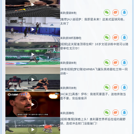
来源:[雷速体育]
[推荐]AJ·迪班萨：我即是未来！这美式篮球风格，
太帅了
来源:[欧洲杯直播吧]
[视频]这天赋谁顶得住啊？16岁文班训练中就可以随
便单吃戈贝尔！
来源:[雷速体育]
[体育视频]梦幻联动WNBA飞翼队佩奇跟杜兰特一同
训练~
来源:[腾讯体育]
[AC米兰]真香！伊布：我爸死要面子，送他奔驰当
面不要，背后偷偷开
来源:[直播吧]
[视频/集锦]球瘾上头！奥利塞世界杯后在纽约踢野
球，连续冲击射门没能破门！