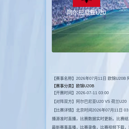
阿尔巴尼亚U20
【赛事名称】2026年07月11日 欧锦U20B
【赛事分类】
欧锦U20B
【开赛时间】2026-07-11 03:00
【对阵双方】阿尔巴尼亚U20 VS 荷兰U20
【比赛详情】北京时间2026年07月11日 
播源准时直播，比赛数据实时更新。比赛结
最新赛事直播，比赛录像，比赛视频下载，精彩