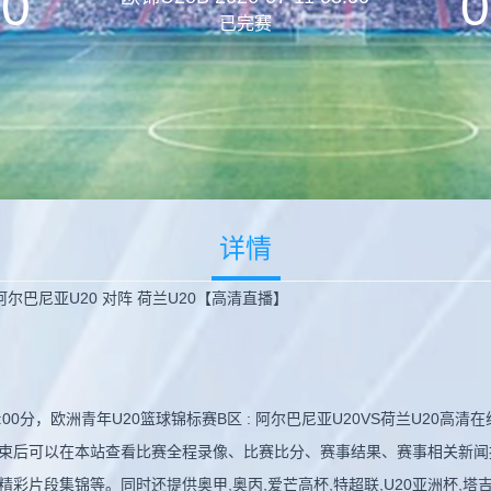
0
0
已完赛
详情
 阿尔巴尼亚U20 对阵 荷兰U20【高清直播】
03:00分，欧洲青年U20篮球锦标赛B区 : 阿尔巴尼亚U20VS荷兰U2
束后可以在本站查看比赛全程录像、比赛比分、赛事结果、赛事相关新闻报
片段集锦等。同时还提供奥甲,奥丙,爱芒高杯,特超联,U20亚洲杯,塔吉克