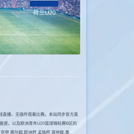
荷兰U20
0高清在线直播，无插件观看比赛。本站同步官方直
道，以及欧洲青年U20篮球锦标赛B区的
甲,塞尔超,欧洲杯,孟独杯,哥地联,墨