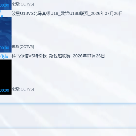
来源:[CCTV5]
00:00
锦
波黑U18VS北马其顿U18_欧锦U18B联赛_2026年07月26日
8B
来源:[CCTV5]
00:00
科马尔诺VS特伦钦_斯伐超联赛_2026年07月26日
伐超
来源:[CCTV5]
00:00