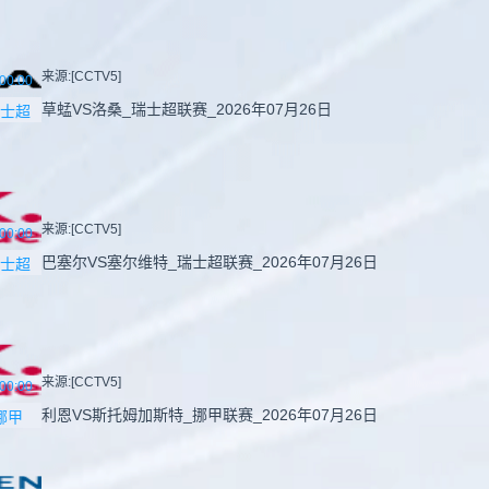
来源:[CCTV5]
00:00
草蜢VS洛桑_瑞士超联赛_2026年07月26日
士超
来源:[CCTV5]
00:00
巴塞尔VS塞尔维特_瑞士超联赛_2026年07月26日
士超
来源:[CCTV5]
00:00
利恩VS斯托姆加斯特_挪甲联赛_2026年07月26日
挪甲