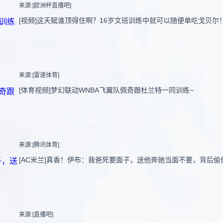
来源:[欧洲杯直播吧]
[视频]这天赋谁顶得住啊？16岁文班训练中就可以随便单吃戈贝尔
来源:[雷速体育]
[体育视频]梦幻联动WNBA飞翼队佩奇跟杜兰特一同训练~
来源:[腾讯体育]
[AC米兰]真香！伊布：我爸死要面子，送他奔驰当面不要，背后偷
来源:[直播吧]