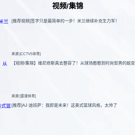
视频/集锦
[推荐视频]签字只是最简单的一步！米兰继续补充生力军！
来源:[CCTV5体育]
【视频/集锦】维尼修斯真去整容了！从球场憨憨到时尚型男的蜕变
来源:[雷速体育]
[推荐]AJ·迪班萨：我即是未来！这美式篮球风格，太帅了