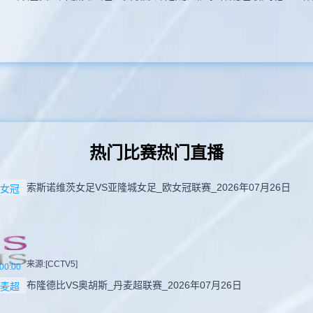
热门比赛热门直播
索斯诺维茨女足VS亚隆城女足_欧女冠联赛_2026年07月26日
女冠
来源:[CCTV5]
00:00
布隆德比VS奥胡斯_丹麦超联赛_2026年07月26日
麦超