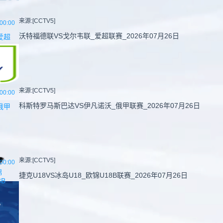
来源:[CCTV5]
00:00
沃特福德联VS戈尔韦联_爱超联赛_2026年07月26日
爱超
来源:[CCTV5]
00:00
科斯特罗马斯巴达VS伊凡诺沃_俄甲联赛_2026年07月26日
俄甲
来源:[CCTV5]
00:00
锦
捷克U18VS冰岛U18_欧锦U18B联赛_2026年07月26日
8B