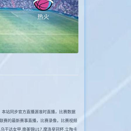
热火
比赛。本站同步官方直播源准时直播，比赛数据
联赛的最新赛事直播，比赛录像，比赛视频
,乌干达女甲,南美锦U17,摩洛皇冠杯,立陶卡