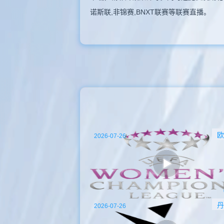
诺斯联,非锦赛,BNXT联赛等联赛直播。
欧
2026-07-26
丹
2026-07-26