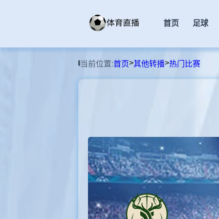
首页
足球
>
>
当前位置:
首页
其他转播
热门比赛