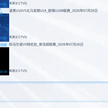
来源:[CCTV5]
00:00
锦
波黑U18VS北马其顿U18_欧锦U18B联赛_2026年07月26日
8B
来源:[CCTV5]
00:00
科马尔诺VS特伦钦_斯伐超联赛_2026年07月26日
伐超
来源:[CCTV5]
00:00