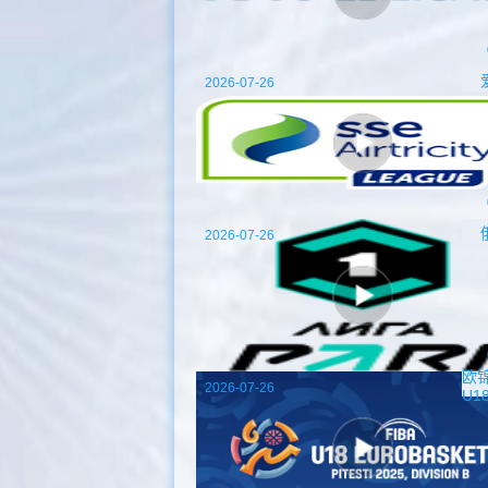
2026-07-26
2026-07-26
欧
2026-07-26
U1