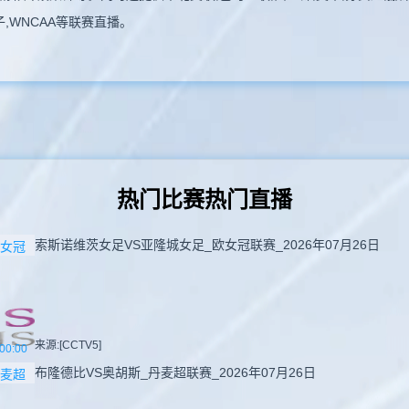
子,WNCAA等联赛直播。
热门比赛热门直播
索斯诺维茨女足VS亚隆城女足_欧女冠联赛_2026年07月26日
女冠
来源:[CCTV5]
00:00
布隆德比VS奥胡斯_丹麦超联赛_2026年07月26日
麦超