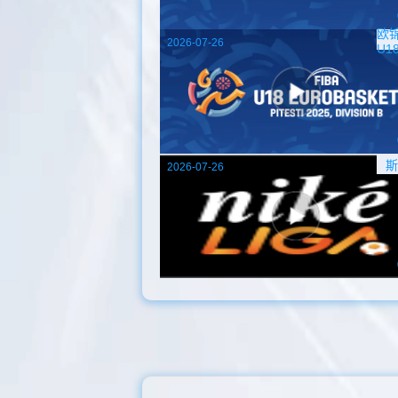
欧
2026-07-26
U1
斯
2026-07-26