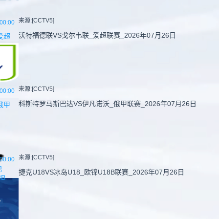
来源:[CCTV5]
00:00
沃特福德联VS戈尔韦联_爱超联赛_2026年07月26日
爱超
来源:[CCTV5]
00:00
科斯特罗马斯巴达VS伊凡诺沃_俄甲联赛_2026年07月26日
俄甲
来源:[CCTV5]
00:00
锦
捷克U18VS冰岛U18_欧锦U18B联赛_2026年07月26日
8B