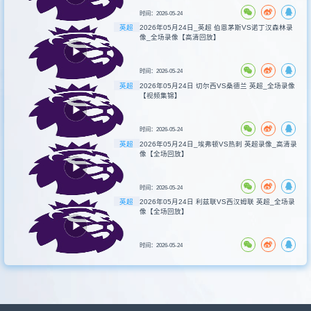
时间：2026-05-24
英超
2026年05月24日_英超 伯恩茅斯VS诺丁汉森林录
像_全场录像【高清回放】
时间：2026-05-24
英超
2026年05月24日 切尔西VS桑德兰 英超_全场录像
【视频集锦】
时间：2026-05-24
英超
2026年05月24日_埃弗顿VS热刺 英超录像_高清录
像【全场回放】
时间：2026-05-24
英超
2026年05月24日 利兹联VS西汉姆联 英超_全场录
像【全场回放】
时间：2026-05-24