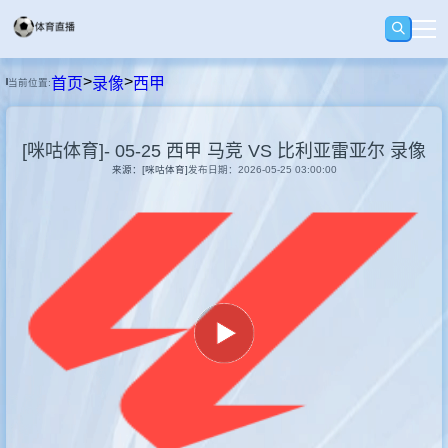
>
>
首页
录像
西甲
当前位置:
首页
[咪咕体育]- 05-25 西甲 马竞 VS 比利亚雷亚尔 录像
足球
来源：[咪咕体育]
发布日期：2026-05-25 03:00:00
篮球
录像
集锦
速报