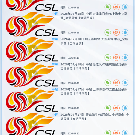
时间：2026-07-18
中超
2026年07月18日_中超 天津津门虎VS上海申花录
像_高清录像【全场回放】
时间：2026-07-18
中超
2026年07月18日 山东泰山VS大连英博 中超_全场
录像【全场回放】
时间：2026-07-18
中超
2026年07月18日_中超 浙江队VS重庆铜梁龙录像_
高清录像【全场回放】
时间：2026-07-18
中超
2026年07月17日_中超 上海海港VS云南玉昆录像_
高清录像【全场回放】
时间：2026-07-17
中超
2026年07月17日_青岛海牛VS河南队 中超录像_全
场录像【高清回放】
时间：2026-07-17