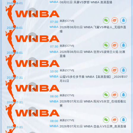
WNBA
08月01日 风暴VS梦想 WNBA 高清直播
2026-08-01
来源:[CCTV5]
07:30
WNBA
2026年08月01日 WNBA:飞翼VS神秘人_无插件直
2026-08-01
播
来源:[CCTV5]
07:30
WNBA
2026年08月01日 WNBA 狂热VS波特兰火焰 比赛
2026-08-01
直播
来源:[CCTV5]
10:00
WNBA
山猫VS多伦多节奏 WNBA【高清直播】_2026年07
2026-07-31
月31日
来源:[CCTV5]
08:00
WNBA
2026年07月31日 WNBA:阳光VS天空_在线观看比
2026-07-31
赛
来源:[CCTV5]
08:00
WNBA
2026年07月31日 WNBA:自由人VS王牌_高清直播
2026-07-31