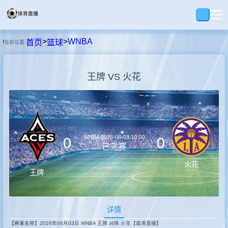
>
>
WNBA
首页
篮球
当前位置:
首页
王牌 VS 火花
足球
篮球
WNBA
2026-06-03 10:00
0
0
录像
已完赛
火花
王牌
集锦
详情
速报
【赛事名称】2026年06月03日 WNBA 王牌 对阵 火花【高清直播】