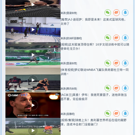
来源:[雷速体育]
[推荐]AJ·迪班萨：我即是未来！这美式篮球风格，
太帅了
来源:[欧洲杯直播吧]
[视频]这天赋谁顶得住啊？16岁文班训练中就可以随
便单吃戈贝尔！
来源:[雷速体育]
[体育视频]梦幻联动WNBA飞翼队佩奇跟杜兰特一同
训练~
来源:[腾讯体育]
[AC米兰]真香！伊布：我爸死要面子，送他奔驰当
面不要，背后偷偷开
来源:[直播吧]
[视频/集锦]球瘾上头！奥利塞世界杯后在纽约踢野
球，连续冲击射门没能破门！