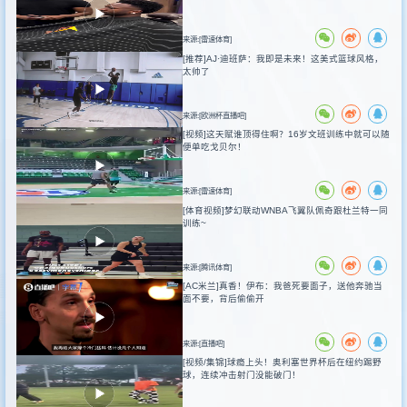
来源:[雷速体育]
[推荐]AJ·迪班萨：我即是未来！这美式篮球风格，
太帅了
来源:[欧洲杯直播吧]
[视频]这天赋谁顶得住啊？16岁文班训练中就可以随
便单吃戈贝尔！
来源:[雷速体育]
[体育视频]梦幻联动WNBA飞翼队佩奇跟杜兰特一同
训练~
来源:[腾讯体育]
[AC米兰]真香！伊布：我爸死要面子，送他奔驰当
面不要，背后偷偷开
来源:[直播吧]
[视频/集锦]球瘾上头！奥利塞世界杯后在纽约踢野
球，连续冲击射门没能破门！