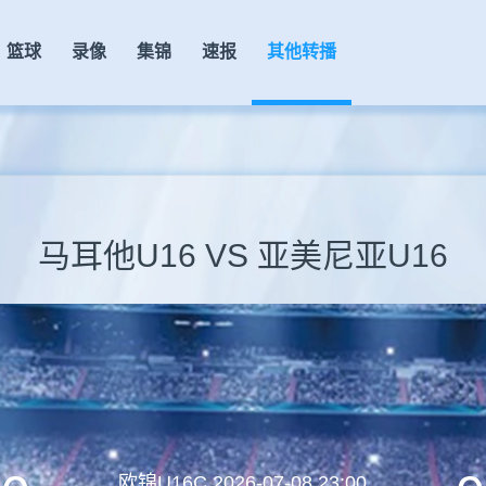
篮球
录像
集锦
速报
其他转播
马耳他U16 VS 亚美尼亚U16
欧锦U16C
2026-07-08 23:00