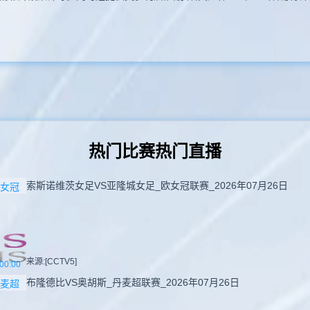
热门比赛热门直播
索斯诺维茨女足VS亚隆城女足_欧女冠联赛_2026年07月26日
女冠
来源:[CCTV5]
00:00
布隆德比VS奥胡斯_丹麦超联赛_2026年07月26日
麦超