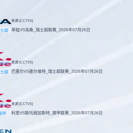
来源:[CCTV5]
00:00
草蜢VS洛桑_瑞士超联赛_2026年07月26日
士超
来源:[CCTV5]
00:00
巴塞尔VS塞尔维特_瑞士超联赛_2026年07月26日
士超
来源:[CCTV5]
00:00
利恩VS斯托姆加斯特_挪甲联赛_2026年07月26日
挪甲