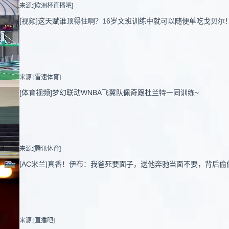
来源:[欧洲杯直播吧]
[视频]这天赋谁顶得住啊？16岁文班训练中就可以随便单吃戈贝尔
来源:[雷速体育]
[体育视频]梦幻联动WNBA飞翼队佩奇跟杜兰特一同训练~
来源:[腾讯体育]
[AC米兰]真香！伊布：我爸死要面子，送他奔驰当面不要，背后偷
来源:[直播吧]