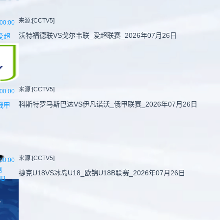
来源:[CCTV5]
00:00
沃特福德联VS戈尔韦联_爱超联赛_2026年07月26日
爱超
来源:[CCTV5]
00:00
科斯特罗马斯巴达VS伊凡诺沃_俄甲联赛_2026年07月26日
俄甲
来源:[CCTV5]
00:00
锦
捷克U18VS冰岛U18_欧锦U18B联赛_2026年07月26日
8B