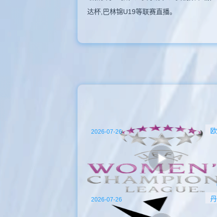
达杯,巴林锦U19等联赛直播。
欧
2026-07-26
丹
2026-07-26