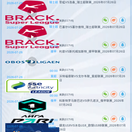
瑞士超
草蜢VS洛桑_瑞士超联赛_2026年07月26日
2026-07-26
来源:[CCTV5]
00:00
瑞士超
巴塞尔VS塞尔维特_瑞士超联赛_2026年07月26日
2026-07-26
来源:[CCTV5]
00:00
挪甲
利恩VS斯托姆加斯特_挪甲联赛_2026年07月26日
2026-07-26
来源:[CCTV5]
00:00
爱超
沃特福德联VS戈尔韦联_爱超联赛_2026年07月26
2026-07-26
日
来源:[CCTV5]
00:00
俄甲
科斯特罗马斯巴达VS伊凡诺沃_俄甲联赛_2026年
2026-07-26
07月26日
来源:[CCTV5]
00:00
欧锦
捷克U18VS冰岛U18_欧锦U18B联赛_2026年07月
2026-07-26
U18B
26日