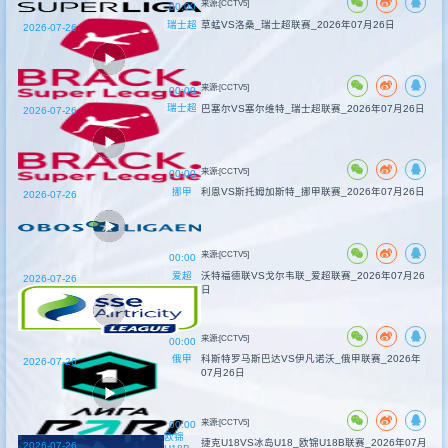
来源:[CCTV5]
00:00
瑞士超
草蜢VS洛桑_瑞士超联赛_2026年07月26日
2026-07-26
来源:[CCTV5]
00:00
瑞士超
巴塞尔VS塞尔维特_瑞士超联赛_2026年07月26日
2026-07-26
来源:[CCTV5]
00:00
挪甲
利恩VS斯托姆加斯特_挪甲联赛_2026年07月26日
2026-07-26
来源:[CCTV5]
00:00
爱超
沃特福德联VS戈尔韦联_爱超联赛_2026年07月26
2026-07-26
日
来源:[CCTV5]
00:00
俄甲
科斯特罗马斯巴达VS伊凡诺沃_俄甲联赛_2026年
2026-07-26
07月26日
来源:[CCTV5]
00:00
欧锦
捷克U18VS冰岛U18_欧锦U18B联赛_2026年07月
2026-07-26